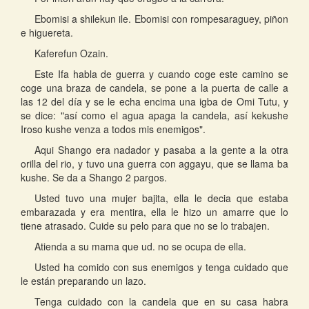
Ebomisi a shilekun ile. Ebomisi con rompesaraguey, piñon
e higuereta.
Kaferefun Ozain.
Este Ifa habla de guerra y cuando coge este camino se
coge una braza de candela, se pone a la puerta de calle a
las 12 del día y se le echa encima una igba de Omi Tutu, y
se dice: "así como el agua apaga la candela, así kekushe
Iroso kushe venza a todos mis enemigos".
Aqui Shango era nadador y pasaba a la gente a la otra
orilla del rio, y tuvo una guerra con aggayu, que se llama ba
kushe. Se da a Shango 2 pargos.
Usted tuvo una mujer bajita, ella le decia que estaba
embarazada y era mentira, ella le hizo un amarre que lo
tiene atrasado. Cuide su pelo para que no se lo trabajen.
Atienda a su mama que ud. no se ocupa de ella.
Usted ha comido con sus enemigos y tenga cuidado que
le están preparando un lazo.
Tenga cuidado con la candela que en su casa habra