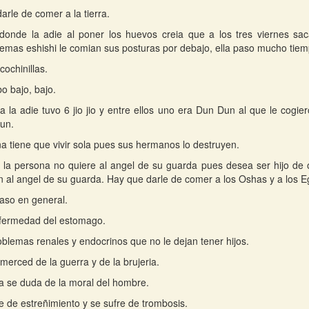
arle de comer a la tierra.
donde la adie al poner los huevos creia que a los tres viernes saca
 demas eshishi le comian sus posturas por debajo, ella paso mucho tie
 cochinillas.
o bajo, bajo.
fa la adie tuvo 6 jio jio y entre ellos uno era Dun Dun al que le cogier
un.
a tiene que vivir sola pues sus hermanos lo destruyen.
la persona no quiere al angel de su guarda pues desea ser hijo de o
n al angel de su guarda. Hay que darle de comer a los Oshas y a los 
aso en general.
fermedad del estomago.
blemas renales y endocrinos que no le dejan tener hijos.
 merced de la guerra y de la brujeria.
fa se duda de la moral del hombre.
 de estreñimiento y se sufre de trombosis.