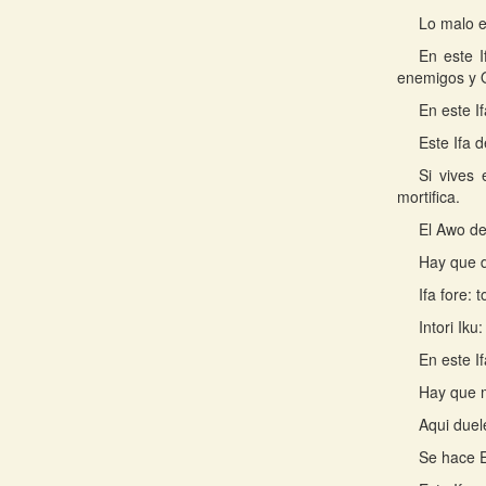
Lo malo e
En este I
enemigos y O
En este I
Este Ifa 
Si vives
mortifica.
El Awo de
Hay que d
Ifa fore: 
Intori Ik
En este If
Hay que m
Aqui duele
Se hace E