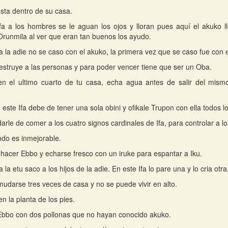
sta dentro de su casa.
fa a los hombres se le aguan los ojos y lloran pues aquí el akuko ll
runmila al ver que eran tan buenos los ayudo.
fa la adie no se caso con el akuko, la primera vez que se caso fue con e
destruye a las personas y para poder vencer tiene que ser un Oba.
 en el ultimo cuarto de tu casa, echa agua antes de salir del mis
 este Ifa debe de tener una sola obini y ofikale Trupon con ella todos lo
arle de comer a los cuatro signos cardinales de Ifa, para controlar a 
todo es inmejorable.
u: hacer Ebbo y echarse fresco con un iruke para espantar a Iku.
a la etu saco a los hijos de la adie. En este Ifa lo pare una y lo cria otra
udarse tres veces de casa y no se puede vivir en alto.
n la planta de los pies.
bbo con dos pollonas que no hayan conocido akuko.