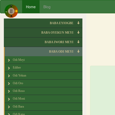
Home
Blog
BABA EYIOGBE
BABA OYEKUN MEYI
BABA IWORI MEYI
BABA ODI MEYI
Odi Meyi
Edibre
Odi Yekun
Odi Oro
Odi Roso
Odi Moni
Odi Bara
Odi Kana