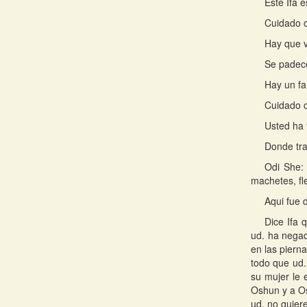
Este Ifa e
Cuidado c
Hay que v
Se padece
Hay un fa
Cuidado c
Usted ha 
Donde tra
Odi She: 
machetes, fle
Aqui fue 
Dice Ifa 
ud. ha negad
en las piern
todo que ud.
su mujer le 
Oshun y a Os
ud. no quier