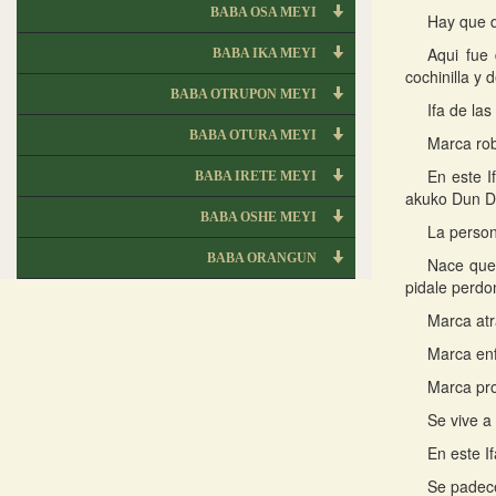
BABA OSA MEYI
Hay que d
Aqui fue 
BABA IKA MEYI
cochinilla y
BABA OTRUPON MEYI
Ifa de las
BABA OTURA MEYI
Marca rob
En este I
BABA IRETE MEYI
akuko Dun D
BABA OSHE MEYI
La person
BABA ORANGUN
Nace que 
pidale perdo
Marca atr
Marca en
Marca pro
Se vive a
En este I
Se padece