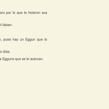
oro por lo que le hicieron sus
l faisan.
mo, pues hay un Eggun que lo
s días.
los Egguns que se le acercan.
.