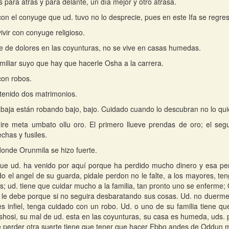
s para atras y para delante, un día mejor y otro atrasa.
on el conyuge que ud. tuvo no lo desprecie, pues en este Ifa se regre
ivir con conyuge religioso.
 de dolores en las coyunturas, no se vive en casas humedas.
miliar suyo que hay que hacerle Osha a la carrera.
on robos.
tenido dos matrimonios.
baja están robando bajo, bajo. Cuidado cuando lo descubran no lo qui
ire meta umbato ollu oro. El primero llueve prendas de oro; el seg
chas y fusiles.
donde Orunmila se hizo fuerte.
que ud. ha venido por aquí porque ha perdido mucho dinero y esa per
o el angel de su guarda, pidale perdon no le falte, a los mayores, t
as; ud. tiene que cuidar mucho a la familia, tan pronto uno se enferme
 le debe porque si no seguira desbaratando sus cosas. Ud. no duerme
es infiel, tenga cuidado con un robo. Ud. o uno de su familia tiene q
hosi, su mal de ud. esta en las coyunturas, su casa es humeda, uds. p
e perder otra suerte tiene que tener que hacer Ebbo andes de Oddun 