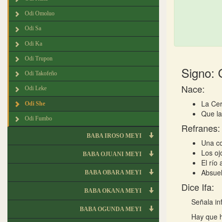
Odi Omoluo
Odi Sa
Odi Ka
Odi Trupon
Signo: 
Odi Takofeño
Nace:
Odi Leke
La Cer
Odi She
Que la
Odi Fumbo
Refranes:
BABA IROSO MEYI
Una co
Los oj
BABA OJUANI MEYI
El río
Absuel
BABA OBARA MEYI
Dice Ifa:
BABA OKANA MEYI
Señala inf
BABA OGUNDA MEYI
Hay que h