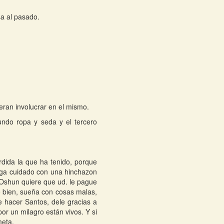
sa al pasado.
eran involucrar en el mismo.
undo ropa y seda y el tercero
dida la que ha tenido, porque
enga cuidado con una hinchazon
; Oshun quiere que ud. le pague
 bien, sueña con cosas malas,
ue hacer Santos, dele gracias a
or un milagro están vivos. Y si
meta.