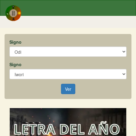
Signo
Signo
Ver