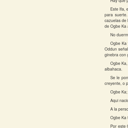
Hay que p
Este Ifa,
para suerte.
cazuelas de 
de Ogbe Ka a
No duerma
Ogbe Ka t
Oddun señala
ginebra con 
Ogbe Ka, 
albahaca.
Se le po
creyente, o 
Ogbe Ka; 
Aqui naci
A la perso
Ogbe Ka t
Por este 