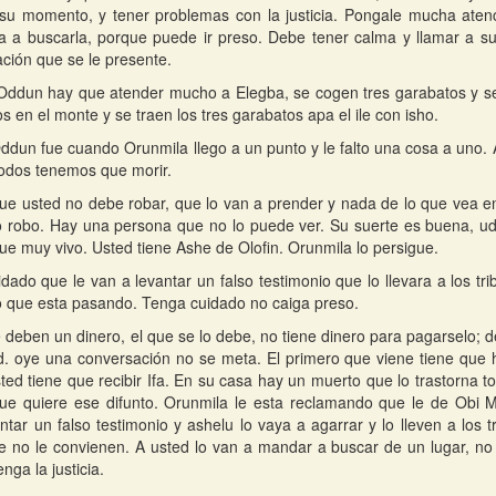
su momento, y tener problemas con la justicia. Pongale mucha atenc
a a buscarla, porque puede ir preso. Debe tener calma y llamar a su
ación que se le presente.
Oddun hay que atender mucho a Elegba, se cogen tres garabatos y se 
s en el monte y se traen los tres garabatos apa el ile con isho.
ddun fue cuando Orunmila llego a un punto y le falto una cosa a uno.
todos tenemos que morir.
que usted no debe robar, que lo van a prender y nada de lo que vea en
o robo. Hay una persona que no lo puede ver. Su suerte es buena, ud
fue muy vivo. Usted tiene Ashe de Olofin. Orunmila lo persigue.
dado que le van a levantar un falso testimonio que lo llevara a los trib
lo que esta pasando. Tenga cuidado no caiga preso.
e deben un dinero, el que se lo debe, no tiene dinero para pagarselo; 
d. oye una conversación no se meta. El primero que viene tiene que
ted tiene que recibir Ifa. En su casa hay un muerto que lo trastorna t
ue quiere ese difunto. Orunmila le esta reclamando que le de Obi M
ntar un falso testimonio y ashelu lo vaya a agarrar y lo lleven a los
 no le convienen. A usted lo van a mandar a buscar de un lugar, n
enga la justicia.