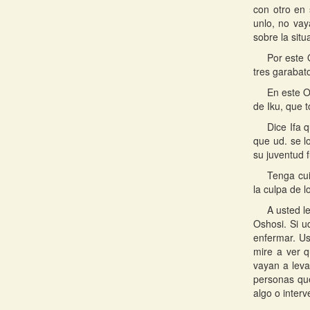
con otro en 
unlo, no vay
sobre la situ
Por este 
tres garabato
En este O
de Iku, que 
Dice Ifa 
que ud. se l
su juventud 
Tenga cui
la culpa de 
A usted l
Oshosi. Si u
enfermar. Us
mire a ver q
vayan a leva
personas que
algo o interv