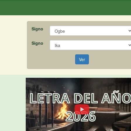
Signo
Signo
Ver