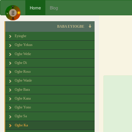
Home
Blog
BABA EYIOGBE
Eyiogbe
Ogbe Yekun
Ogbe Weñe
Ogbe Di
Ogbe Roso
Ogbe Wanle
Ogbe Bara
Ogbe Kana
Ogbe Yono
Ogbe Sa
Ogbe Ka