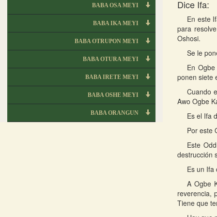
Dice Ifa:
BABA OSA MEYI
En este I
BABA IKA MEYI
para resolv
Oshosi.
BABA OTRUPON MEYI
Se le pon
BABA OTURA MEYI
En Ogbe 
ponen siete 
BABA IRETE MEYI
Cuando el
BABA OSHE MEYI
Awo Ogbe Ka 
BABA ORANGUN
Es el Ifa
Por este 
Este Oddu
destrucción s
Es un Ifa
A Ogbe K
reverencia, p
Tiene que te