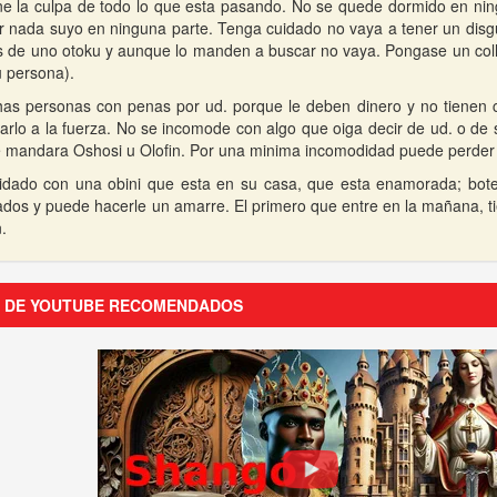
ne la culpa de todo lo que esta pasando. No se quede dormido en nin
r nada suyo en ninguna parte. Tenga cuidado no vaya a tener un disgu
as de uno otoku y aunque lo manden a buscar no vaya. Pongase un col
u persona).
as personas con penas por ud. porque le deben dinero y no tienen 
rarlo a la fuerza. No se incomode con algo que oiga decir de ud. o de 
e mandara Oshosi u Olofin. Por una minima incomodidad puede perder 
dado con una obini que esta en su casa, que esta enamorada; botel
ados y puede hacerle un amarre. El primero que entre en la mañana, 
n.
S DE YOUTUBE RECOMENDADOS