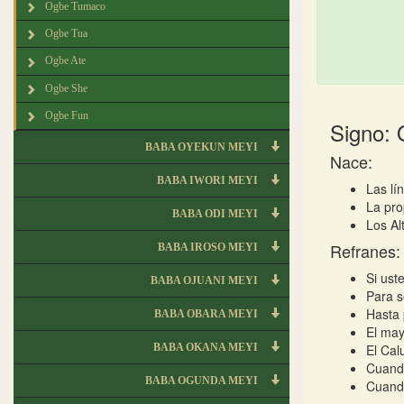
Ogbe Tumaco
Ogbe Tua
Ogbe Ate
Ogbe She
Ogbe Fun
Signo:
BABA OYEKUN MEYI
Nace:
BABA IWORI MEYI
Las lí
La pro
BABA ODI MEYI
Los Al
Refranes:
BABA IROSO MEYI
Si ust
BABA OJUANI MEYI
Para s
Hasta 
BABA OBARA MEYI
El may
BABA OKANA MEYI
El Cal
Cuando
BABA OGUNDA MEYI
Cuando