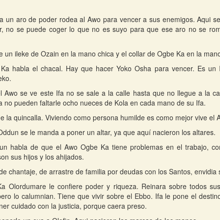
fa un aro de poder rodea al Awo para vencer a sus enemigos. Aqui se 
er, no se puede coger lo que no es suyo para que ese aro no se ro
e un ileke de Ozain en la mano chica y el collar de Ogbe Ka en la mano
Ka habla el chacal. Hay que hacer Yoko Osha para vencer. Es un I
eko.
 Awo se ve este Ifa no se sale a la calle hasta que no llegue a la ca
no pueden faltarle ocho nueces de Kola en cada mano de su Ifa.
 de la quincalla. Viviendo como persona humilde es como mejor vive el
Oddun se le manda a poner un altar, ya que aquí nacieron los altares.
n habla de que el Awo Ogbe Ka tiene problemas en el trabajo, con 
on sus hijos y los ahijados.
 de chantaje, de arrastre de familia por deudas con los Santos, envidia
a Olordumare le confiere poder y riqueza. Reinara sobre todos su
ero lo calumnian. Tiene que vivir sobre el Ebbo. Ifa le pone el destino
ner cuidado con la justicia, porque caera preso.