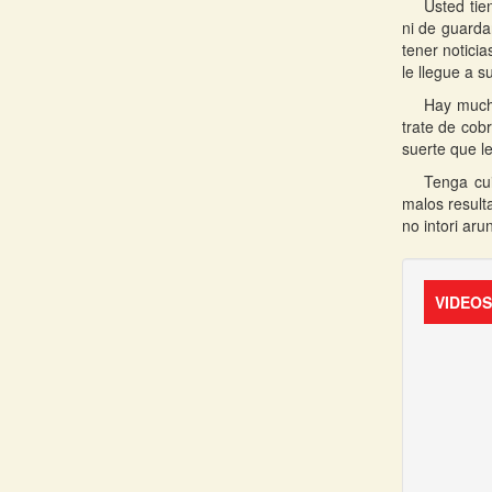
Usted tie
ni de guarda
tener notici
le llegue a s
Hay much
trate de cob
suerte que l
Tenga cui
malos result
no intori aru
VIDEO