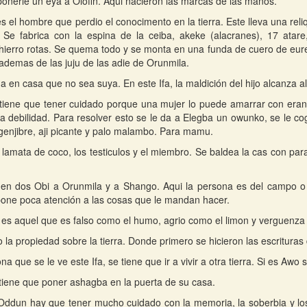
onerle un eya a Olofin. Aqui nacieron las marcas de las manos.
 es el hombre que perdio el conocimento en la tierra. Este lleva una rel
 Se fabrica con la espina de la ceiba, akeke (alacranes), 17 atare,
hierro rotas. Se quema todo y se monta en una funda de cuero de eur
demas de las juju de las adie de Orunmila.
 en casa que no sea suya. En este Ifa, la maldición del hijo alcanza a
iene que tener cuidado porque una mujer lo puede amarrar con eran
 debilidad. Para resolver esto se le da a Elegba un owunko, se le cog
genjibre, aji picante y palo malambo. Para mamu.
lamata de coco, los testiculos y el miembro. Se baldea la cas con pa
nen dos Obi a Orunmila y a Shango. Aqui la persona es del campo o
pone poca atención a las cosas que le mandan hacer.
es aquel que es falso como el humo, agrio como el limon y verguenza
o la propiedad sobre la tierra. Donde primero se hicieron las escrituras
na que se le ve este Ifa, se tiene que ir a vivir a otra tierra. Si es Awo
iene que poner ashagba en la puerta de su casa.
Oddun hay que tener mucho cuidado con la memoria, la soberbia y los