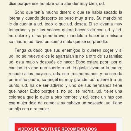
dice porque ese hombre va a atender muy bien; ud.
Soño que tenía mucho dinero o que se había sacado la
loteria y cuando desperto se puso muy triste. Su marido no
le da cuenta a ud. todo lo que ud. desea. El se levanta muy
temprano y por las noches quiere hacer vida con ud. y ud.
no quiere y el se pone bravo; mandele a hacer una misa a
su madre; ud. tuvo un sueño malo que se sorprendio.
Tenga cuidado que sus enemigos lo quieren coger y si
ud. no se mueve ellos le agarraran si no a otro de su familia;
ud. esta malo y después de hacer Ebbo estara peor; por el
camino le viene una suerte a ud. le gusta levantar la mano;
respete a los mayores; uds. son tres hermanos, y no son de
un mismo padre, su angel es muy grande, ud. quiere ir a un
punto, ud. ha de ser adivino y uno de sus hermanos tiene
que hacer Ebbo porque si no ud. se morira, ud. tiene una
colorada que le quito a otro hombre y ud. tiene un hijo con
esa mujer dele de comer a su cabeza un pescado, ud. tiene
un hijo con otra mujer.
VIDEOS DE YOUTUBE RECOMENDADOS