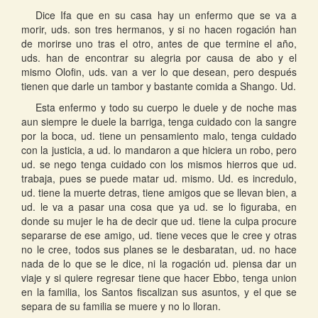
Dice Ifa que en su casa hay un enfermo que se va a
morir, uds. son tres hermanos, y si no hacen rogación han
de morirse uno tras el otro, antes de que termine el año,
uds. han de encontrar su alegria por causa de abo y el
mismo Olofin, uds. van a ver lo que desean, pero después
tienen que darle un tambor y bastante comida a Shango. Ud.
Esta enfermo y todo su cuerpo le duele y de noche mas
aun siempre le duele la barriga, tenga cuidado con la sangre
por la boca, ud. tiene un pensamiento malo, tenga cuidado
con la justicia, a ud. lo mandaron a que hiciera un robo, pero
ud. se nego tenga cuidado con los mismos hierros que ud.
trabaja, pues se puede matar ud. mismo. Ud. es incredulo,
ud. tiene la muerte detras, tiene amigos que se llevan bien, a
ud. le va a pasar una cosa que ya ud. se lo figuraba, en
donde su mujer le ha de decir que ud. tiene la culpa procure
separarse de ese amigo, ud. tiene veces que le cree y otras
no le cree, todos sus planes se le desbaratan, ud. no hace
nada de lo que se le dice, ni la rogación ud. piensa dar un
viaje y si quiere regresar tiene que hacer Ebbo, tenga union
en la familia, los Santos fiscalizan sus asuntos, y el que se
separa de su familia se muere y no lo lloran.