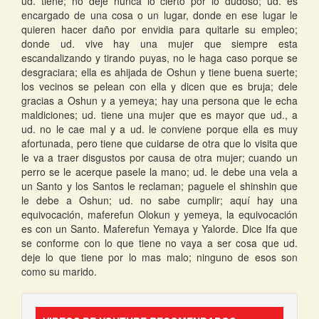
ud. tiene; no deje nunca lo cierto por lo dudoso; ud. es
encargado de una cosa o un lugar, donde en ese lugar le
quieren hacer daño por envidia para quitarle su empleo;
donde ud. vive hay una mujer que siempre esta
escandalizando y tirando puyas, no le haga caso porque se
desgraciara; ella es ahijada de Oshun y tiene buena suerte;
los vecinos se pelean con ella y dicen que es bruja; dele
gracias a Oshun y a yemeya; hay una persona que le echa
maldiciones; ud. tiene una mujer que es mayor que ud., a
ud. no le cae mal y a ud. le conviene porque ella es muy
afortunada, pero tiene que cuidarse de otra que lo visita que
le va a traer disgustos por causa de otra mujer; cuando un
perro se le acerque pasele la mano; ud. le debe una vela a
un Santo y los Santos le reclaman; paguele el shinshin que
le debe a Oshun; ud. no sabe cumplir; aquí hay una
equivocación, maferefun Olokun y yemeya, la equivocación
es con un Santo. Maferefun Yemaya y Yalorde. Dice Ifa que
se conforme con lo que tiene no vaya a ser cosa que ud.
deje lo que tiene por lo mas malo; ninguno de esos son
como su marido.