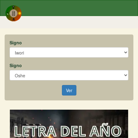
Signo
Signo
Ver