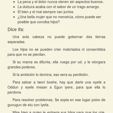
La pena y el dolor nunca vienen sin aspectos buenos.
La dulzura acaba con el sabor de un trago amargo.
El bien y el mal siempre van juntos.
¿Una bella mujer que no menstrúa, cómo puede ser
posible que conciba hijos?
Dice Ifa:
Una sola cabeza no puede gobernar dos tierras
separadas.
Los hijos no se pueden criar malcriados ni consentidos
para que no se pierdan.
Si su mama es difunta, ella ruega por ud. y le otorgara
grandes poderes.
Si la ambición lo domina, eso sera su perdición.
Para salvar a Iwori boshe, hay que darle una eyele a
Oddun y eyele mesan a Egun iyere, para que ella lo
perdone.
Para resolver problemas. Se sopla en ese lugar polvo de
gunugun de etu con Iyefa.
Mire bien a quien le entrega sus hijos para que los crie,