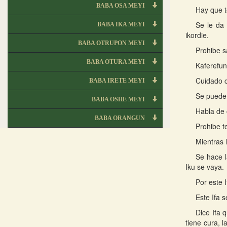
BABA OSA MEYI
Hay que t
Se le da
BABA IKA MEYI
ikordie.
BABA OTRUPON MEYI
Prohibe sa
BABA OTURA MEYI
Kaferefun
Cuidado c
BABA IRETE MEYI
Se puede 
BABA OSHE MEYI
Habla de 
BABA ORANGUN
Prohibe te
Mientras 
Se hace l
Iku se vaya.
Por este 
Este Ifa 
Dice Ifa 
tiene cura, 