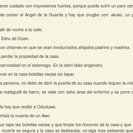
ener cuidado con impresiones fuertes, porque puede sufrir un paro car
 de comer al Angel de la Guarda y hay que orugbo con: akuko, un
lir de noche a la calle.
 Eshu ati Ozain.
on chismes en que se vean involucrados ahijados padrino y madrina.
perder la propiedad de la casa.
carnosidad en el estomago. En la obini falso engendro.
ner en la casa botellas vacias sin tapar.
la persona, no debe de abrir la puerta de su casa cuando toquen la mi
a malaguidi de barro, se viste con asho arae del enfermo y se pone d
Ifa hay que recibir a Oduduwa.
señala la muerte de un Awo.
que tape las botellas vacias y que limpie los rincones de la casa y qu
la muerte es segura y la casa se desbarata; no siga mas peleando que