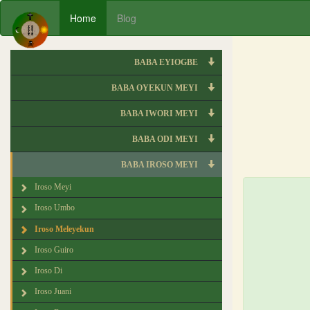
Home
Blog
BABA EYIOGBE
BABA OYEKUN MEYI
BABA IWORI MEYI
BABA ODI MEYI
BABA IROSO MEYI
Iroso Meyi
Iroso Umbo
Iroso Meleyekun
Iroso Guiro
Iroso Di
Iroso Juani