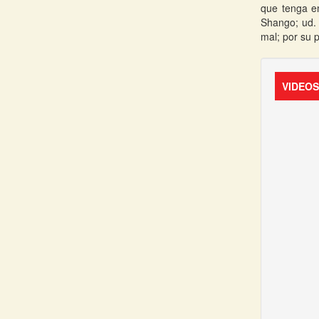
que tenga e
Shango; ud. 
mal; por su 
VIDEO