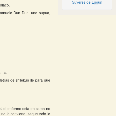
Suyeres de Eggun
diaco.
 pañuelo Dun Dun, uno pupua,
sma.
etras de shilekun ile para que
e si el enfermo esta en cama no
 no le conviene; saque todo lo