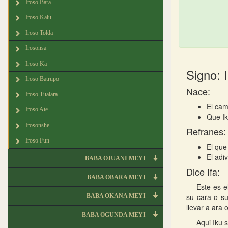
Iroso Bara
Iroso Kalu
Iroso Tolda
Irosonsa
Iroso Ka
Signo: 
Iroso Batrupo
Nace:
Iroso Tualara
El cam
Iroso Ate
Que Ik
Irosonshe
Refranes:
Iroso Fun
El que
El adi
BABA OJUANI MEYI
Dice Ifa:
BABA OBARA MEYI
Este es e
su cara o su
BABA OKANA MEYI
llevar a ara 
BABA OGUNDA MEYI
Aqui Iku 