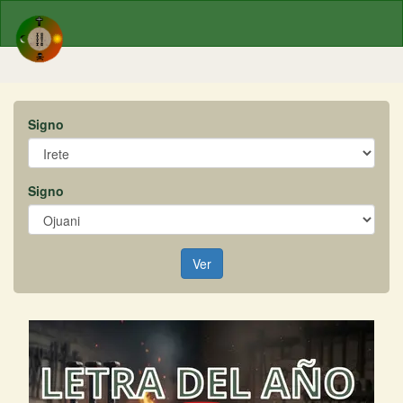
Signo
Signo
Ver