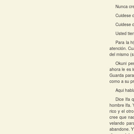
Nunca cre
Cuidese d
Cuidese d
Usted tie
Para la h
atención. Cu
del mismo (si
Okuni pe
ahora le es 
Guarda para 
como a su pr
Aqui habl
Dice Ifa 
hombre Ifa. 
rico y el ot
cree que nad
velando para
abandone. Y 