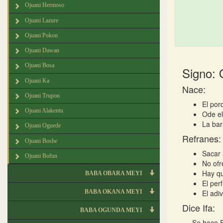
Ojuani Hermoso
Ojuani Lazure
Ojuani Pokon
Ojuani Dawan
Ojuani Bosa
Signo: 
Ojuani Ka
Nace:
Ojuani Trupon
El po
Ojuani Alakentu
Ode el
La bar
Ojuani Oguede
Refranes:
Ojuani Boshe
Sacar 
Ojuani Bofun
No ofr
Hay qu
BABA OBARA MEYI
El perf
BABA OKANA MEYI
El adi
Dice Ifa:
BABA OGUNDA MEYI
Se hace E