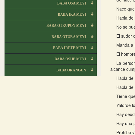
BABA OSA MEYI
Nace que 
BABA IKA MEYI
Habla del
BABA OTRUPON MEYI
No se pu
El sudor 
BABA OTURA MEYI
Manda a r
BABA IRETE MEYI
El hombre
BABA OSHE MEYI
La person
alcance cump
BABA ORANGUN
Habla de 
Habla de 
Tiene que
Yalorde l
Hay deud
Hay una p
Prohibe vi