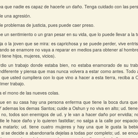
a que nadie es capaz de hacerle un daño. Tenga cuidado con las pers
e una agresión.
e problemas de justicia, pues puede caer preso.
ne un sentimiento o un gran pesar en su vida, que lo puede llevar a la 
ija o la joven que se mira: es caprichosa y se puede perder, vive entri
ando se enamore no vaya a reparar en medios para obtener al hombre, 
 tiene hijos, mujeres, vicios).
rdio un trabajo donde estaba bien, no estaba enamorado de su trab
indiferente y piensa que mas nunca volvera a estar como antes. Todo 
que usted cumpliera con lo que vino a hacer a esta tierra, reciba a O
imer trabajo.
a el mono de las nueves colas.
que en su casa hay una persona enferma que tiene la boca dura que 
Y ademas los demas Santos; cuide a Oshun y no viva en alto; ud. tiene
ro no, todos son enemigos de ud. y le van a hacer daño por envidia; no
ie le hace daño y lo quieren fastidiar; no salga a la calle por espac
 matarlo; ud. tiene cuatro mujeres y hay una que le gusta la bebid
si se decide a abandonarla dejelas a todas por completo; ud. se encu