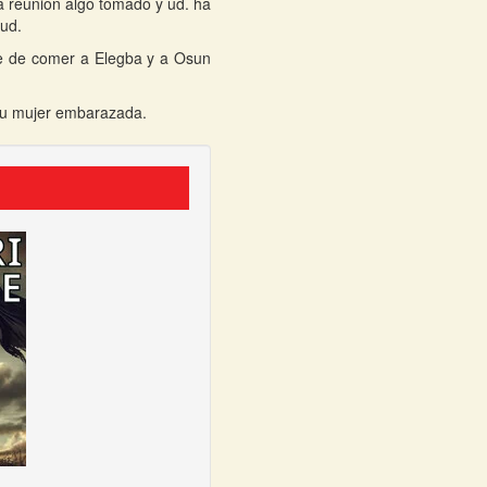
na reunion algo tomado y ud. ha
 ud.
le de comer a Elegba y a Osun
 su mujer embarazada.