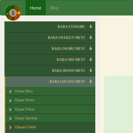
Home
Blog
BABA EYIOGBE
BABA OYEKUN MEYI
BABA IWORI MEYI
BABA ODI MEYI
BABA IROSO MEYI
BABA OJUANI MEYI
Ojuani Meyi
Ojuani Shobe
Ojuani Yekun
Ojuani Tanchela
Ojuani Chedi