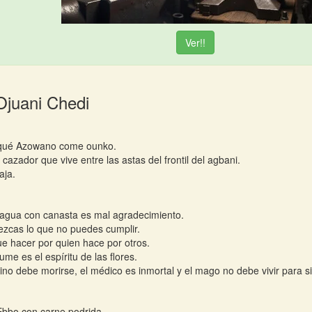
Ver!!
Ojuani Chedi
rqué Azowano come ounko.
 cazador que vive entre las astas del frontil del agbani.
aja.
agua con canasta es mal agradecimiento.
ezcas lo que no puedes cumplir.
e hacer por quien hace por otros.
ume es el espíritu de las flores.
vino debe morirse, el médico es inmortal y el mago no debe vivir para 
bbo con carne podrida.