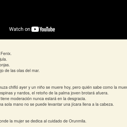
 Fenix.
jula.
njas.
ujo de las olas del mar.
huza chifló ayer y un niño se muere hoy, pero quién sabe como la muert
espinas y nardos, el retoño de la palma joven brotará afuera.
 tiene moderación nunca estará en la desgracia.
a sola mano no se puede levantar una jícara llena a la cabeza.
onde la mujer se dedica al cuidado de Orunmila.