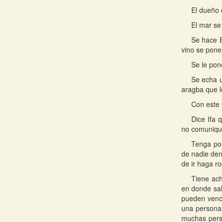
El dueño 
El mar se 
Se hace E
vino se ponen
Se le pon
Se echa u
aragba que l
Con este 
Dice Ifa 
no comunique
Tenga por
de nadie den
de ir haga r
Tiene ach
en donde sal
pueden vence
una persona 
muchas perso