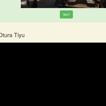
Ver!!
Otura Tiyu