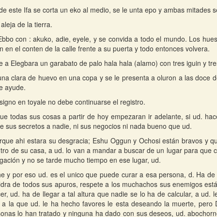
de este Ifa se corta un eko al medio, se le unta epo y ambas mitades
aleja de la tierra.
bbo con : akuko, adie, eyele, y se convida a todo el mundo. Los hues
 en el conten de la calle frente a su puerta y todo entonces volvera.
e a Elegbara un garabato de palo hala hala (alamo) con tres iguin y tr
na clara de huevo en una copa y se le presenta a oluron a las doce de
e ayude.
signo en toyale no debe continuarse el registro.
que todas sus cosas a partir de hoy empezaran ir adelante, si ud. hac
 sus secretos a nadie, ni sus negocios ni nada bueno que ud.
que ahi estara su desgracia; Eshu Oggun y Ochosi están bravos y q
tro de su casa, a ud. lo van a mandar a buscar de un lugar para que 
ogación y no se tarde mucho tiempo en ese lugar, ud.
e y por eso ud. es el unico que puede curar a esa persona, d. Ha de
dra de todos sus apuros, respete a los muchachos sus enemigos está
r, ud. ha de llegar a tal altura que nadie se lo ha de calcular, a ud.
a la que ud. le ha hecho favores le esta deseando la muerte, pero 
nas lo han tratado y ninguna ha dado con sus deseos, ud. abochorn