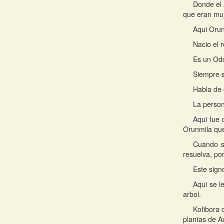
Donde el 
que eran muj
Aqui Orunm
Nacio el r
Es un Odd
Siempre s
Habla de 
La person
Aqui fue 
Orunmila que
Cuando s
resuelva, po
Este sign
Aqui se l
arbol.
Kofibora 
plantas de A