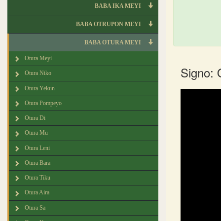
BABA IKA MEYI
BABA OTRUPON MEYI
BABA OTURA MEYI
Otura Meyi
Signo: 
Otura Niko
Otura Yekun
Otura Pompeyo
Otura Di
Otura Mu
Otura Leni
Otura Bara
Otura Tiku
Otura Aira
Otura Sa