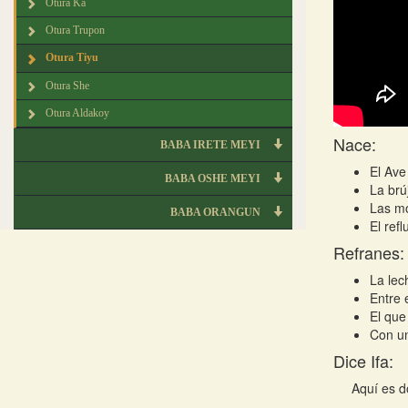
Otura Ka
Otura Trupon
Otura Tiyu
Otura She
Otura Aldakoy
Nace:
BABA IRETE MEYI
El Ave
BABA OSHE MEYI
La brú
Las mo
BABA ORANGUN
El refl
Refranes:
La lec
Entre 
El que
Con un
Dice Ifa:
Aquí es d