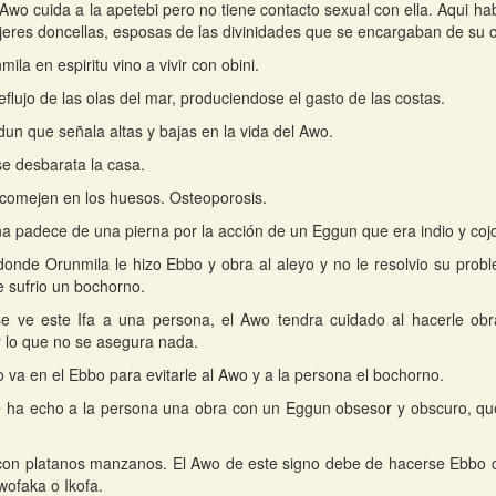
Awo cuida a la apetebi pero no tiene contacto sexual con ella. Aqui hab
eres doncellas, esposas de las divinidades que se encargaban de su 
ila en espiritu vino a vivir con obini.
eflujo de las olas del mar, produciendose el gasto de las costas.
un que señala altas y bajas en la vida del Awo.
e desbarata la casa.
comejen en los huesos. Osteoporosis.
a padece de una pierna por la acción de un Eggun que era indio y coj
donde Orunmila le hizo Ebbo y obra al aleyo y no le resolvio su probl
 sufrio un bochorno.
e ve este Ifa a una persona, el Awo tendra cuidado al hacerle ob
r lo que no se asegura nada.
o va en el Ebbo para evitarle al Awo y a la persona el bochorno.
e ha echo a la persona una obra con un Eggun obsesor y obscuro, que
con platanos manzanos. El Awo de este signo debe de hacerse Ebbo c
wofaka o Ikofa.