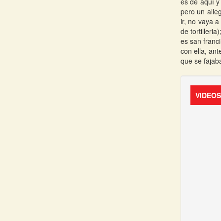
es de aquí y
pero un alle
ir, no vaya 
de tortilleri
es san franci
con ella, an
que se fajab
VIDEO