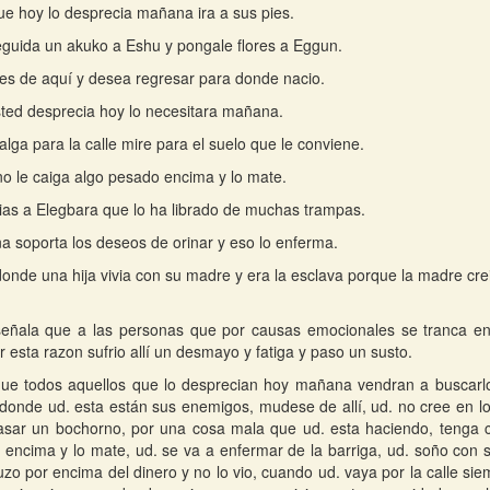
ue hoy lo desprecia mañana ira a sus pies.
guida un akuko a Eshu y pongale flores a Eggun.
es de aquí y desea regresar para donde nacio.
ted desprecia hoy lo necesitara mañana.
lga para la calle mire para el suelo que le conviene.
o le caiga algo pesado encima y lo mate.
ias a Elegbara que lo ha librado de muchas trampas.
a soporta los deseos de orinar y eso lo enferma.
donde una hija vivia con su madre y era la esclava porque la madre creia
 señala que a las personas que por causas emocionales se tranca e
or esta razon sufrio allí un desmayo y fatiga y paso un susto.
que todos aquellos que lo desprecian hoy mañana vendran a buscarlo 
onde ud. esta están sus enemigos, mudese de allí, ud. no cree en lo
asar un bochorno, por una cosa mala que ud. esta haciendo, tenga 
encima y lo mate, ud. se va a enfermar de la barriga, ud. soño con 
uzo por encima del dinero y no lo vio, cuando ud. vaya por la calle sie