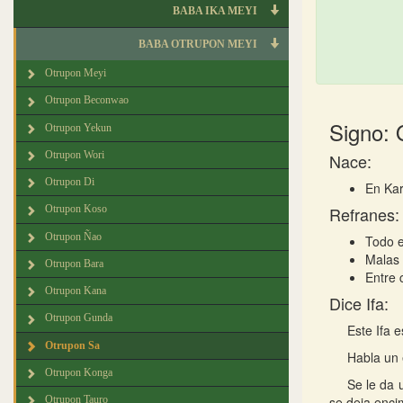
BABA IKA MEYI
BABA OTRUPON MEYI
Otrupon Meyi
Otrupon Beconwao
Signo: 
Otrupon Yekun
Otrupon Wori
Nace:
Otrupon Di
En Kar
Refranes:
Otrupon Koso
Otrupon Ñao
Todo e
Malas
Otrupon Bara
Entre 
Otrupon Kana
Dice Ifa:
Otrupon Gunda
Este Ifa e
Otrupon Sa
Habla un 
Otrupon Konga
Se le da 
Otrupon Tauro
se deja enci