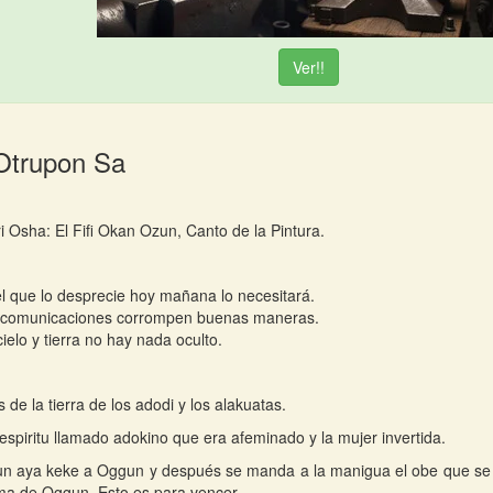
Ver!!
Otrupon Sa
i Osha: El Fifi Okan Ozun, Canto de la Pintura.
l que lo desprecie hoy mañana lo necesitará.
 comunicaciones corrompen buenas maneras.
cielo y tierra no hay nada oculto.
s de la tierra de los adodi y los alakuatas.
espiritu llamado adokino que era afeminado y la mujer invertida.
un aya keke a Oggun y después se manda a la manigua el obe que se co
ma de Oggun. Esto es para vencer.