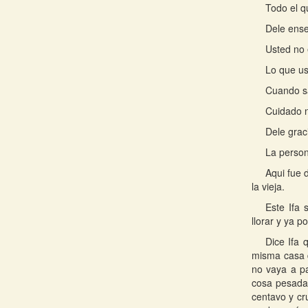
Todo el q
Dele ense
Usted no 
Lo que us
Cuando sa
Cuidado n
Dele grac
La person
Aqui fue 
la vieja.
Este Ifa
llorar y ya p
Dice Ifa 
misma casa d
no vaya a p
cosa pesada 
centavo y cr