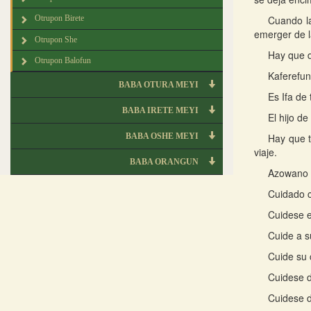
Cuando la
Otrupon Birete
emerger de l
Otrupon She
Hay que d
Otrupon Balofun
Kaferefun
BABA OTURA MEYI
Es Ifa de 
BABA IRETE MEYI
El hijo d
BABA OSHE MEYI
Hay que t
viaje.
BABA ORANGUN
Azowano e
Cuidado c
Cuidese e
Cuide a s
Cuide su 
Cuidese d
Cuidese d