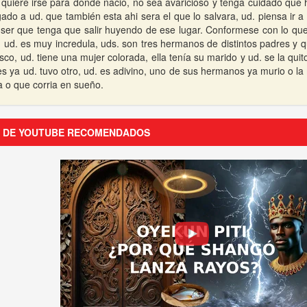
 quiere irse para donde nacio, no sea avaricioso y tenga cuidado que 
gado a ud. que también esta ahi sera el que lo salvara, ud. piensa ir
a ser que tenga que salir huyendo de ese lugar. Conformese con lo que
a); ud. es muy incredula, uds. son tres hermanos de distintos padres y 
sco, ud. tiene una mujer colorada, ella tenía su marido y ud. se la quito
tes ya ud. tuvo otro, ud. es adivino, uno de sus hermanos ya murio o l
a o que corria en sueño.
S DE YOUTUBE RECOMENDADOS