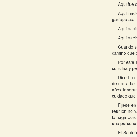
Aqui fue d
Aqui naci
garrapatas.
Aqui naci
Aqui naci
Cuando se
camino que c
Por este 
su ruina y pe
Dice Ifa 
de dar a luz 
años tendran
cuidado que 
Fijese en
reunion no v
lo haga porq
una persona 
El Santer