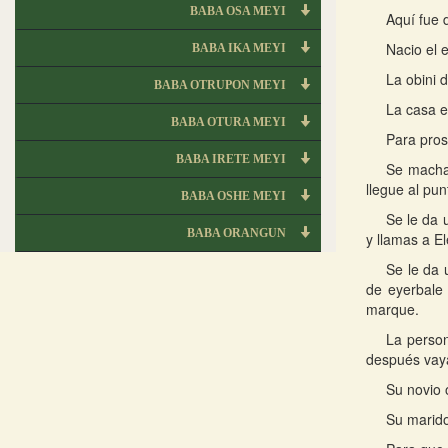
BABA OSA MEYI
Aquí fue d
Nacio el e
BABA IKA MEYI
La obini 
BABA OTRUPON MEYI
La casa e
BABA OTURA MEYI
Para pros
BABA IRETE MEYI
Se machac
llegue al pun
BABA OSHE MEYI
Se le da 
BABA ORANGUN
y llamas a El
Se le da 
de eyerbale 
marque.
La person
después vaya
Su novio 
Su marido