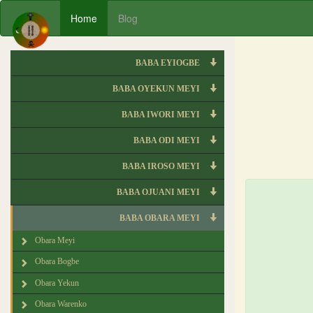
Home
Blog
BABA EYIOGBE
BABA OYEKUN MEYI
BABA IWORI MEYI
BABA ODI MEYI
BABA IROSO MEYI
BABA OJUANI MEYI
BABA OBARA MEYI
Obara Meyi
Obara Bogbe
Obara Yekun
Obara Warenko