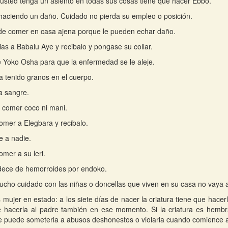
usted tenga un asiento en todas sus cosas tiene que hacer Ebbo.
haciendo un daño. Cuidado no pierda su empleo o posición.
de comer en casa ajena porque le pueden echar daño.
ias a Babalu Aye y recibalo y pongase su collar.
 Yoko Osha para que la enfermedad se le aleje.
a tenido granos en el cuerpo.
a sangre.
 comer coco ni mani.
omer a Elegbara y recibalo.
e a nadie.
omer a su leri.
dece de hemorroides por endoko.
cho cuidado con las niñas o doncellas que viven en su casa no vaya a 
s mujer en estado: a los siete días de nacer la criatura tiene que hacer
 hacerla al padre también en ese momento. Si la criatura es hembra
 puede someterla a abusos deshonestos o violarla cuando comience a