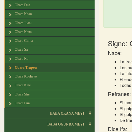
Obara Dila
Obara Koso
Obara Juani
Obara Kana
Signo: 
Obara Guma
Obara Sa
Nace:
Obara Ka
La tra
Los nu
Obara Trupon
La int
Obara Kosheyo
El end
Todas 
Obara Kete
Refranes:
Obara She
Si mar
Obara Fun
Si gol
BABA OKANA MEYI
Si gol
De fra
BABA OGUNDA MEYI
Dice Ifa: