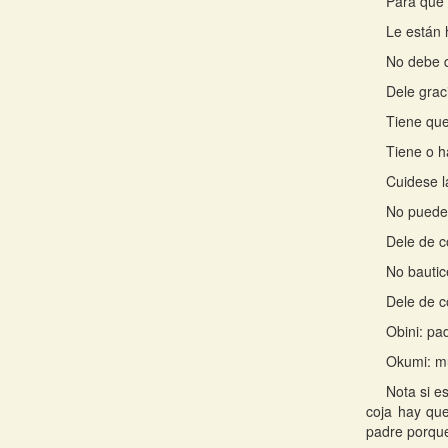
Para que 
Le están 
No debe 
Dele grac
Tiene que
Tiene o h
Cuidese l
No puede
Dele de c
No bautic
Dele de c
Obini: pa
Okumi: mu
Nota si e
coja hay que
padre porque