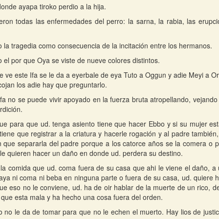
onde ayapa tiroko perdio a la hija.
eron todas las enfermedades del perro: la sarna, la rabia, las erupci
o la tragedia como consecuencia de la incitación entre los hermanos.
o el por que Oya se viste de nueve colores distintos.
 ve este Ifa se le da a eyerbale de eya Tuto a Oggun y adie Meyi a O
ojan los adie hay que preguntarlo.
Ifa no se puede vivir apoyado en la fuerza bruta atropellando, vejand
rdición.
que para que ud. tenga asiento tiene que hacer Ebbo y si su mujer es
tiene que registrar a la criatura y hacerle rogación y al padre también
 que separarla del padre porque a los catorce años se la comera o p
le quieren hacer un daño en donde ud. perdera su destino.
 la comida que ud. coma fuera de su casa que ahi le viene el daño, a 
aya ni coma ni beba en ninguna parte o fuera de su casa, ud. quiere 
ue eso no le conviene, ud. ha de oir hablar de la muerte de un rico, 
que esta mala y ha hecho una cosa fuera del orden.
o no le da de tomar para que no le echen el muerto. Hay lios de justi