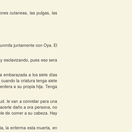
ones cutaneas, las pulgas, las
runmila juntamente con Oya. El
o y esclavizando, pues eso sera
ta embarazada a los siete días
, cuando la criatura tenga siete
erdera a su propia hija. Tenga
ud. le van a convidar para una
hacerle daño a ora persona, no
dele de comer a su cabeza. Hay
cia, la enferma esta muerta, en