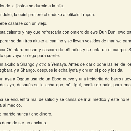
onde la jicotea se durmio a la hija.
ndoko, la obini prefiere el endoko al ofikale Trupon.
debe casarse con un viejo.
sta caliente y hay que refrescarla con omiero de ewe Dun Dun, ewo tet
perar se dan tres akuko al camino y se llevan vestidos de maniwe para
a Ori atare mesan y cascara de eñi adies y se unta en el cuerpo. 
to que vaya lo riega para suerte.
un akuko a Shango y otro a Yemaya. Antes de darlo pone las leri de lo
egbara y a Shango, después le echa Iyefa y oñi en el pico y los da.
un aya a Oggun usando un Ebbo nuevo y una freiderita de barro nuev
del aya, después se le echa epo, oñi, igui, aceite de palo, para en
a se encuentra mal de salud y se cansa de ir al medico y este no l
 al medico.
o marido nunca tiene dinero.
 debe de ser un anciano.