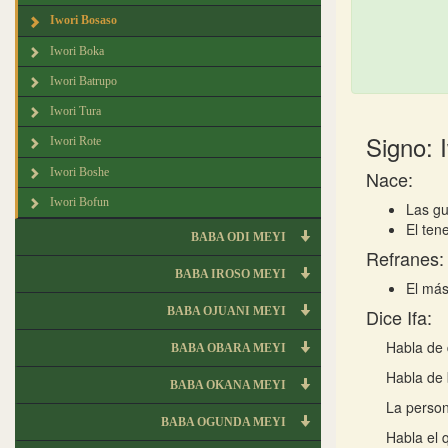
Iwori Bosaso
Iwori Boka
Iwori Batrupo
Iwori Tura
Signo: 
Iwori Rote
Iwori Boshe
Nace:
Iwori Bofun
Las gu
El tene
BABA ODI MEYI
Refranes:
BABA IROSO MEYI
El más
BABA OJUANI MEYI
Dice Ifa:
Habla de
BABA OBARA MEYI
Habla de 
BABA OKANA MEYI
La person
BABA OGUNDA MEYI
Habla el 