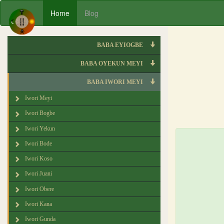
Home
Blog
BABA EYIOGBE
BABA OYEKUN MEYI
BABA IWORI MEYI
Iwori Meyi
Iwori Bogbe
Iwori Yekun
Iwori Bode
Iwori Koso
Iwori Juani
Iwori Obere
Iwori Kana
Iwori Gunda