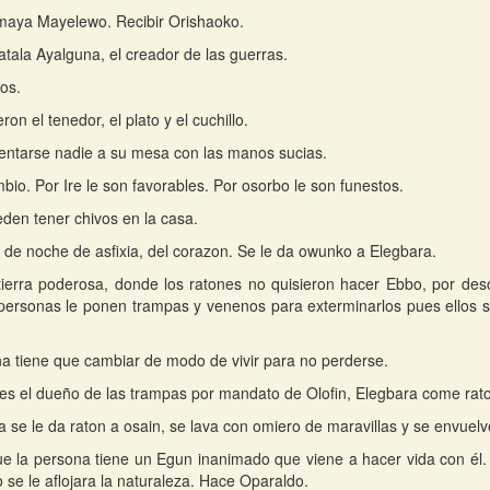
maya Mayelewo. Recibir Orishaoko.
tala Ayalguna, el creador de las guerras.
ros.
ron el tenedor, el plato y el cuchillo.
entarse nadie a su mesa con las manos sucias.
mbio. Por Ire le son favorables. Por osorbo le son funestos.
den tener chivos en la casa.
de noche de asfixia, del corazon. Se le da owunko a Elegbara.
tierra poderosa, donde los ratones no quisieron hacer Ebbo, por des
personas le ponen trampas y venenos para exterminarlos pues ellos 
a tiene que cambiar de modo de vivir para no perderse.
es el dueño de las trampas por mandato de Olofin, Elegbara come rat
fa se le da raton a osain, se lava con omiero de maravillas y se envue
e la persona tiene un Egun inanimado que viene a hacer vida con él.
 se le aflojara la naturaleza. Hace Oparaldo.