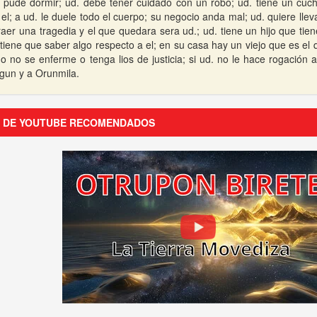
pude dormir; ud. debe tener cuidado con un robo; ud. tiene un cuchil
el; a ud. le duele todo el cuerpo; su negocio anda mal; ud. quiere lle
traer una tragedia y el que quedara sera ud.; ud. tiene un hijo que tie
. tiene que saber algo respecto a el; en su casa hay un viejo que es el
o no se enferme o tenga lios de justicia; si ud. no le hace rogación a
gun y a Orunmila.
S DE YOUTUBE RECOMENDADOS