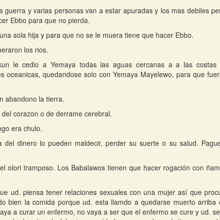
 guerra y varias personas van a estar apuradas y los mas debiles per
cer Ebbo para que no pierda.
 una sola hija y para que no se le muera tiene que hacer Ebbo.
beraron los rios.
kun le cedio a Yemaya todas las aguas cercanas a a las costas
es oceanicas, quedandose solo con Yemaya Mayelewo, para que fuera
in abandono la tierra.
del corazon o de derrame cerebral.
go era chulo.
 del dinero lo pueden maldecir, perder su suerte o su salud. Pague
el olori tramposo. Los Babalawos tienen que hacer rogación con ña
que ud. piensa tener relaciones sexuales con una mujer así que proc
do bien la comida porque ud. esta llamdo a quedarse muerto arriba 
aya a curar un enfermo, no vaya a ser que el enfermo se cure y ud. se