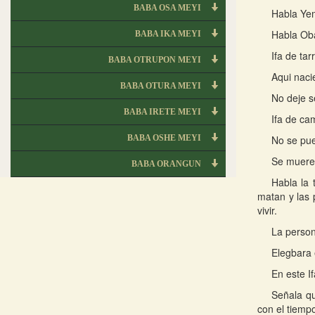
BABA OSA MEYI
Habla Ye
Habla Oba
BABA IKA MEYI
Ifa de tar
BABA OTRUPON MEYI
Aqui nacie
BABA OTURA MEYI
No deje s
BABA IRETE MEYI
Ifa de ca
BABA OSHE MEYI
No se pue
Se muere 
BABA ORANGUN
Habla la 
matan y las 
vivir.
La person
Elegbara 
En este I
Señala qu
con el tiempo