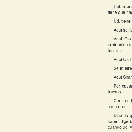
Habra una
tiene que ha
Ud. tiene
Aqui se li
Aqui Olo
profundidad
tesoros.
Aqui Olof
Se muere 
Aqui Shan
Por causa
trabajo.
Camino d
cada uno.
Dice Ifa 
haber digeri
cuando ud. v