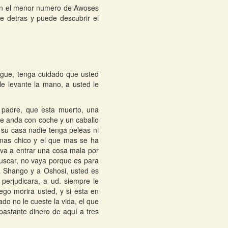
con el menor numero de Awoses
le detras y puede descubrir el
sigue, tenga cuidado que usted
e levante la mano, a usted le
 padre, que esta muerto, una
que anda con coche y un caballo
 su casa nadie tenga peleas ni
 mas chico y el que mas se ha
va a entrar una cosa mala por
buscar, no vaya porque es para
 a Shango y a Oshosi, usted es
perjudicara, a ud. siempre le
go morira usted, y si esta en
do no le cueste la vida, el que
 bastante dinero de aquí a tres