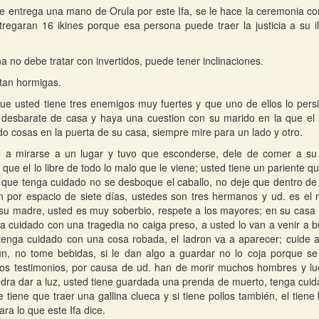
 entrega una mano de Orula por este Ifa, se le hace la ceremonia 
tregaran 16 ikines porque esa persona puede traer la justicia a su i
a no debe tratar con invertidos, puede tener inclinaciones.
tan hormigas.
que usted tiene tres enemigos muy fuertes y que uno de ellos lo per
desbarate de casa y haya una cuestion con su marido en la que el l
o cosas en la puerta de su casa, siempre mire para un lado y otro.
e a mirarse a un lugar y tuvo que esconderse, dele de comer a su
 que el lo libre de todo lo malo que le viene; usted tiene un pariente 
 que tenga cuidado no se desboque el caballo, no deje que dentro de
 por espacio de siete días, ustedes son tres hermanos y ud. es el
u madre, usted es muy soberbio, respete a los mayores; en su casa 
ga cuidado con una tragedia no caiga preso, a usted lo van a venir a 
, tenga cuidado con una cosa robada, el ladron va a aparecer; cuide
n, no tome bebidas, si le dan algo a guardar no lo coja porque se 
sos testimonios, por causa de ud. han de morir muchos hombres y lue
dra dar a luz, usted tiene guardada una prenda de muerto, tenga cuida
 tiene que traer una gallina clueca y si tiene pollos también, el tiene
ra lo que este Ifa dice.