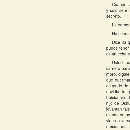
Cuando se
y solo se en
secreto.
La person
No se ma
Dice Ifa 
puede tener 
están echand
Usted fu
carnera para
moro, digale
que duerman
ocupado de s
envidia, ten
traicionarlo
hijo de Oshu
levantan fal
estado no po
viene a verse
meses resulta