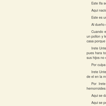
Este Ifa s
Aqui nacio
Este es u
Al dueño d
Cuando el
un pollon y 
casa porque 
Irete Unte
pues hara to
sus hijos no
Por culpa
Irete Unt
de el en la 
Por Iret
hemorroides 
Aqui se d
Aqui se p