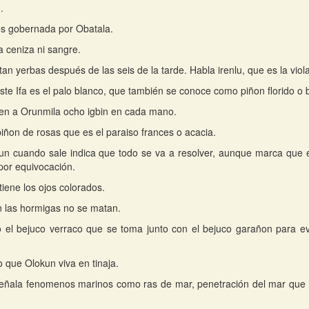
.
s gobernada por Obatala.
a ceniza ni sangre.
tan yerbas después de las seis de la tarde. Habla irenlu, que es la viol
 este Ifa es el palo blanco, que también se conoce como piñon florido o 
en a Orunmila ocho igbin en cada mano.
piñon de rosas que es el paraiso frances o acacia.
n cuando sale indica que todo se va a resolver, aunque marca que e
or equivocación.
tiene los ojos colorados.
 las hormigas no se matan.
 el bejuco verraco que se toma junto con el bejuco garañon para evi
o que Olokun viva en tinaja.
señala fenomenos marinos como ras de mar, penetración del mar que v