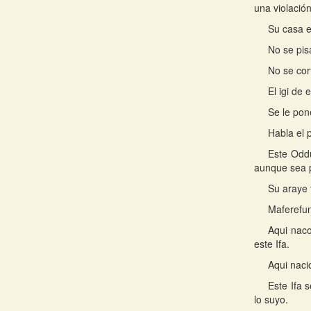
una violación
Su casa e
No se pis
No se cor
El igi de
Se le pon
Habla el 
Este Oddu
aunque sea p
Su araye 
Maferefun
Aqui naco
este Ifa.
Aqui naci
Este Ifa 
lo suyo.