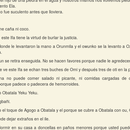
 el hijo de una piedra en el agua y nosotros mismos nos volvemos piedr
ento Ela.
do fue suculento antes que lloviera.
e caña ni coco.
este Ifa tiene la virtud de burlar la justicia.
donde le levantaron la mano a Orunmila y el owunko se la levanto a 
a.
n se retira enseguida. No se hacen favores porque nadie le agredece
 ve este Ifa se echan tres buches de Omi y después tres de oti en la p
na no puede comer salado ni picante, ni comidas cargadas de c
 porque padece o padecera de hemorroides.
o Obatala Yeku Yeku.
gbañi.
o el toque de Agogo a Obatala y el porque se cubre a Obatala con ou, O
de dejar extraños en el ile.
dormir en su casa a doncellas en paños menores porque usted puede