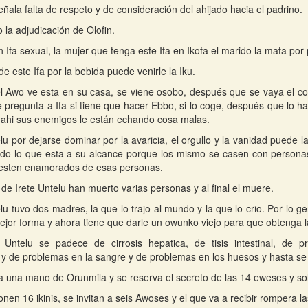
eñala falta de respeto y de consideración del ahijado hacia el padrino.
 la adjudicación de Olofin.
n Ifa sexual, la mujer que tenga este Ifa en Ikofa el marido la mata por 
e este Ifa por la bebida puede venirle la Iku.
 Awo ve esta en su casa, se viene osobo, después que se vaya el con
le pregunta a Ifa si tiene que hacer Ebbo, si lo coge, después que lo h
ahi sus enemigos le están echando cosa malas.
lu por dejarse dominar por la avaricia, el orgullo y la vanidad puede lab
do lo que esta a su alcance porque los mismo se casen con persona
 esten enamorados de esas personas.
 de Irete Untelu han muerto varias personas y al final el muere.
elu tuvo dos madres, la que lo trajo al mundo y la que lo crio. Por lo 
mejor forma y ahora tiene que darle un owunko viejo para que obtenga 
e Untelu se padece de cirrosis hepatica, de tisis intestinal, de 
y de problemas en la sangre y de problemas en los huesos y hasta s
a una mano de Orunmila y se reserva el secreto de las 14 eweses y s
onen 16 ikinis, se invitan a seis Awoses y el que va a recibir rompera l