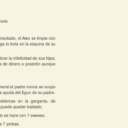
puta.
sultado, el Awo se limpia con
aga lo bota en la esquina de su
rar la infelicidad de sus hijos,
s de dinero o posición aunque
general el padre nunca se ocupo
la ayuda del Egun de su padre.
problemas en la garganta, de
e puede quedar baldado.
olo se hace con 7 eweses.
as 7 yerbas.