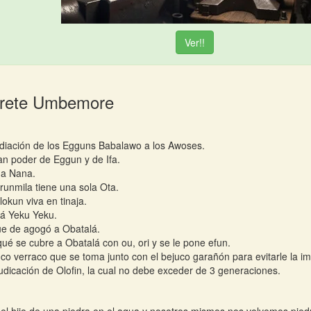
Ver!!
Irete Umbemore
adiación de los Egguns Babalawo a los Awoses.
an poder de Eggun y de Ifa.
a Nana.
unmila tiene una sola Ota.
okun viva en tinaja.
á Yeku Yeku.
ue de agogó a Obatalá.
qué se cubre a Obatalá con ou, ori y se le pone efun.
uco verraco que se toma junto con el bejuco garañón para evitarle la im
udicación de Olofin, la cual no debe exceder de 3 generaciones.