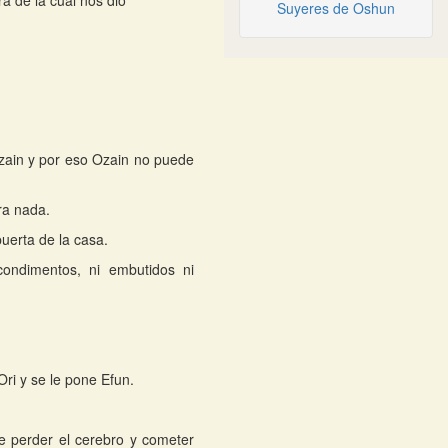
a de la cual nos dio
Suyeres de Oshun
Ozain y por eso Ozain no puede
ra nada.
uerta de la casa.
ondimentos, ni embutidos ni
ri y se le pone Efun.
 perder el cerebro y cometer