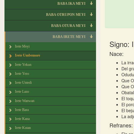
BABA IKA MEYI
BABA OTRUPON MEYI
BABA OTURA MEYI
BABA IRETE MEYI
Signo: 
Irete Meyi
Nace:
Irete Umbemore
La irr
Irete Yekun
Del gr
Irete Yero
Odudu
Que Or
Irete Untedi
Que Ol
Obatal
Irete Lazo
El toq
Irete Wanwan
El por
El bej
Irete Bara
La adj
Irete Kana
Refranes:
Irete Kutan