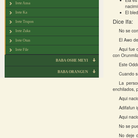
Ela es
Irete Ansa
nacimi
El ble
Irete Ka
Dice Ifa:
Irete Trupon
No se com
Irete Zuka
El Awo de 
Irete Otun
Aqui fue 
Irete File
con Orunmil
BABA OSHE MEYI
Este Oddu
BABA ORANGUN
Cuando se
La perso
enchilados,
Aqui naci
Adifafun i
Aqui naci
No se pue
No deje 