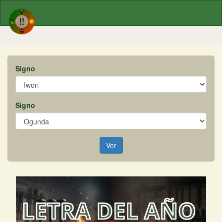
Signo
Signo
Ver