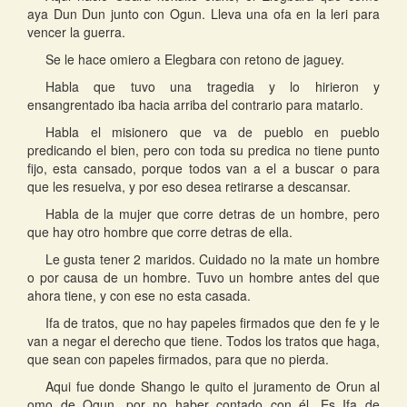
aya Dun Dun junto con Ogun. Lleva una ofa en la leri para
vencer la guerra.
Se le hace omiero a Elegbara con retono de jaguey.
Habla que tuvo una tragedia y lo hirieron y
ensangrentado iba hacia arriba del contrario para matarlo.
Habla el misionero que va de pueblo en pueblo
predicando el bien, pero con toda su predica no tiene punto
fijo, esta cansado, porque todos van a el a buscar o para
que les resuelva, y por eso desea retirarse a descansar.
Habla de la mujer que corre detras de un hombre, pero
que hay otro hombre que corre detras de ella.
Le gusta tener 2 maridos. Cuidado no la mate un hombre
o por causa de un hombre. Tuvo un hombre antes del que
ahora tiene, y con ese no esta casada.
Ifa de tratos, que no hay papeles firmados que den fe y le
van a negar el derecho que tiene. Todos los tratos que haga,
que sean con papeles firmados, para que no pierda.
Aqui fue donde Shango le quito el juramento de Orun al
omo de Ogun, por no haber contado con él. Es Ifa de