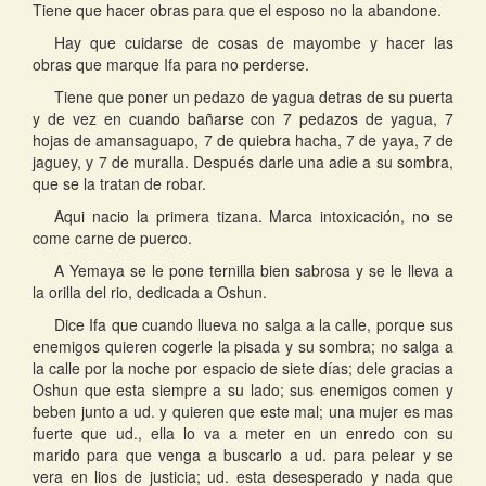
Tiene que hacer obras para que el esposo no la abandone.
Hay que cuidarse de cosas de mayombe y hacer las
obras que marque Ifa para no perderse.
Tiene que poner un pedazo de yagua detras de su puerta
y de vez en cuando bañarse con 7 pedazos de yagua, 7
hojas de amansaguapo, 7 de quiebra hacha, 7 de yaya, 7 de
jaguey, y 7 de muralla. Después darle una adie a su sombra,
que se la tratan de robar.
Aqui nacio la primera tizana. Marca intoxicación, no se
come carne de puerco.
A Yemaya se le pone ternilla bien sabrosa y se le lleva a
la orilla del rio, dedicada a Oshun.
Dice Ifa que cuando llueva no salga a la calle, porque sus
enemigos quieren cogerle la pisada y su sombra; no salga a
la calle por la noche por espacio de siete días; dele gracias a
Oshun que esta siempre a su lado; sus enemigos comen y
beben junto a ud. y quieren que este mal; una mujer es mas
fuerte que ud., ella lo va a meter en un enredo con su
marido para que venga a buscarlo a ud. para pelear y se
vera en lios de justicia; ud. esta desesperado y nada que