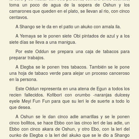
toma un poco de agua de la sopera de Oshun y los
camarones que queden en el plato, se llevan al rio, con cinco
centavos.
A Shango se le da en el patio un akuko con amala ila.
A Yemaya se le ponen siete Obi pintados de azul y a los
siete días se lleva a una manigua.
Por este Oddun se prepara una caja de tabacos para
preparar trabajos.
A Elegba se le ponen tres tabacos. También se le pone
una hoja de tabaco verde para alejar un proceso canceroso
en la persona.
Este Oddun representa en una atena de Egun a todos los
recien fallecidos. Kofibori con orumbo -naranjas dulcesy
eyele Meyi Fun Fun para que su leri le de suerte a todo lo
que desea.
A Oshun se le dan cinco adie amarillas y se le ponen
cinco bollitos, se hace Ebbo con las cinco leri de las adie, un
Ebbo con cinco akara de Oshun, y otro Ebo, con la leri del
ounko de Elegba o la leri del akuko que se le dio a Shango