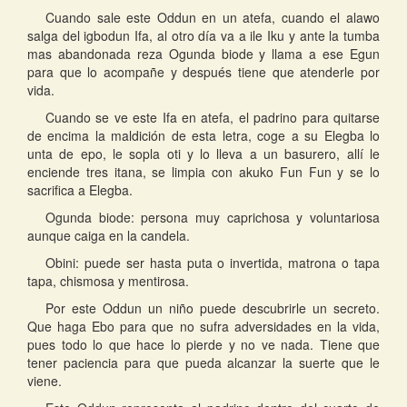
Cuando sale este Oddun en un atefa, cuando el alawo
salga del igbodun Ifa, al otro día va a ile Iku y ante la tumba
mas abandonada reza Ogunda biode y llama a ese Egun
para que lo acompañe y después tiene que atenderle por
vida.
Cuando se ve este Ifa en atefa, el padrino para quitarse
de encima la maldición de esta letra, coge a su Elegba lo
unta de epo, le sopla oti y lo lleva a un basurero, allí le
enciende tres itana, se limpia con akuko Fun Fun y se lo
sacrifica a Elegba.
Ogunda biode: persona muy caprichosa y voluntariosa
aunque caiga en la candela.
Obini: puede ser hasta puta o invertida, matrona o tapa
tapa, chismosa y mentirosa.
Por este Oddun un niño puede descubrirle un secreto.
Que haga Ebo para que no sufra adversidades en la vida,
pues todo lo que hace lo pierde y no ve nada. Tiene que
tener paciencia para que pueda alcanzar la suerte que le
viene.