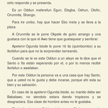
oirlo responde y se presenta.
Es un Oddun maferefun Egun, Elegba, Oshun, Olofin,
Orunmila, Shango.
Para ire umbo, hay que hacer Ebo meta y se lleva a la
plaza.
A Orunmila se le pone Okpele de guiro amargo y una
guataca con la que el Awo tiene que guataquear y sembrar.
Apetervi Ogunda biode le pone 16 ila (quimbombo) a su
Ikofafun para que no la sorprendan tarreando.
Cuando se le ve este Oddun a un aleyo se le dice que el
Santo o Ifa están esperando por el, o por lo menos recibir
Ikofafun o awafakan.
Por este Oddun la persona va a una casa que hay Santo,
que a usted no le gusta y debe incarse, porque ahi esta su
bien y su salvación.
En caso de la apetervi Ogunda biode, su marido debe ser
Babalawo, no siendolo estara dando tropiezos y se
desgraciara. Esa clase de hombre antes no le gustaba.