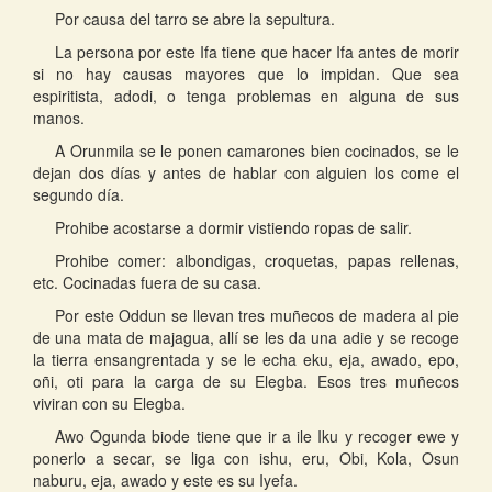
Por causa del tarro se abre la sepultura.
La persona por este Ifa tiene que hacer Ifa antes de morir
si no hay causas mayores que lo impidan. Que sea
espiritista, adodi, o tenga problemas en alguna de sus
manos.
A Orunmila se le ponen camarones bien cocinados, se le
dejan dos días y antes de hablar con alguien los come el
segundo día.
Prohibe acostarse a dormir vistiendo ropas de salir.
Prohibe comer: albondigas, croquetas, papas rellenas,
etc. Cocinadas fuera de su casa.
Por este Oddun se llevan tres muñecos de madera al pie
de una mata de majagua, allí se les da una adie y se recoge
la tierra ensangrentada y se le echa eku, eja, awado, epo,
oñi, oti para la carga de su Elegba. Esos tres muñecos
viviran con su Elegba.
Awo Ogunda biode tiene que ir a ile Iku y recoger ewe y
ponerlo a secar, se liga con ishu, eru, Obi, Kola, Osun
naburu, eja, awado y este es su Iyefa.