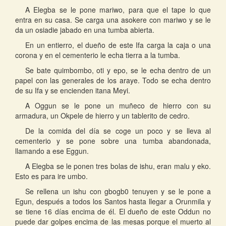
A Elegba se le pone mariwo, para que el tape lo que
entra en su casa. Se carga una asokere con mariwo y se le
da un osiadie jabado en una tumba abierta.
En un entierro, el dueño de este Ifa carga la caja o una
corona y en el cementerio le echa tierra a la tumba.
Se bate quimbombo, oti y epo, se le echa dentro de un
papel con las generales de los araye. Todo se echa dentro
de su Ifa y se encienden itana Meyi.
A Oggun se le pone un muñeco de hierro con su
armadura, un Okpele de hierro y un tablerito de cedro.
De la comida del día se coge un poco y se lleva al
cementerio y se pone sobre una tumba abandonada,
llamando a ese Eggun.
A Elegba se le ponen tres bolas de ishu, eran malu y eko.
Esto es para ire umbo.
Se rellena un ishu con gbogb0 tenuyen y se le pone a
Egun, después a todos los Santos hasta llegar a Orunmila y
se tiene 16 días encima de él. El dueño de este Oddun no
puede dar golpes encima de las mesas porque el muerto al