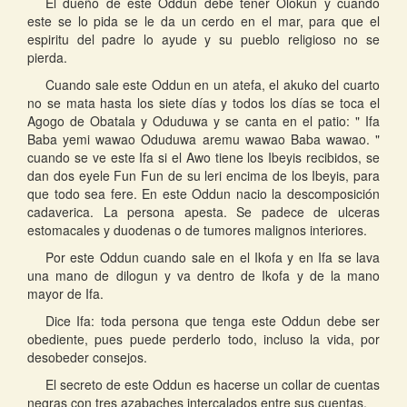
El dueño de este Oddun debe tener Olokun y cuando
este se lo pida se le da un cerdo en el mar, para que el
espiritu del padre lo ayude y su pueblo religioso no se
pierda.
Cuando sale este Oddun en un atefa, el akuko del cuarto
no se mata hasta los siete días y todos los días se toca el
Agogo de Obatala y Oduduwa y se canta en el patio: " Ifa
Baba yemi wawao Oduduwa aremu wawao Baba wawao. "
cuando se ve este Ifa si el Awo tiene los Ibeyis recibidos, se
dan dos eyele Fun Fun de su leri encima de los Ibeyis, para
que todo sea fere. En este Oddun nacio la descomposición
cadaverica. La persona apesta. Se padece de ulceras
estomacales y duodenas o de tumores malignos interiores.
Por este Oddun cuando sale en el Ikofa y en Ifa se lava
una mano de dilogun y va dentro de Ikofa y de la mano
mayor de Ifa.
Dice Ifa: toda persona que tenga este Oddun debe ser
obediente, pues puede perderlo todo, incluso la vida, por
desobeder consejos.
El secreto de este Oddun es hacerse un collar de cuentas
negras con tres azabaches intercalados entre sus cuentas.