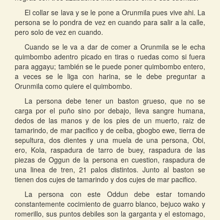
El collar se lava y se le pone a Orunmila pues vive ahi. La
persona se lo pondra de vez en cuando para salir a la calle,
pero solo de vez en cuando.
Cuando se le va a dar de comer a Orunmila se le echa
quimbombo adentro picado en tiras o ruedas como si fuera
para aggayu; también se le puede poner quimbombo entero,
a veces se le liga con harina, se le debe preguntar a
Orunmila como quiere el quimbombo.
La persona debe tener un baston grueso, que no se
carga por el puño sino por debajo, lleva sangre humana,
dedos de las manos y de los pies de un muerto, raiz de
tamarindo, de mar pacifico y de ceiba, gbogbo ewe, tierra de
sepultura, dos dientes y una muela de una persona, Obi,
ero, Kola, raspadura de tarro de buey, raspadura de las
piezas de Oggun de la persona en cuestion, raspadura de
una linea de tren, 21 palos distintos. Junto al baston se
tienen dos cujes de tamarindo y dos cujes de mar pacifico.
La persona con este Oddun debe estar tomando
constantemente cocimiento de guarro blanco, bejuco wako y
romerillo, sus puntos debiles son la garganta y el estomago,