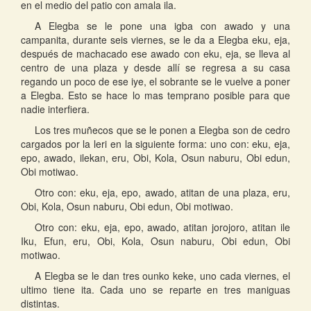
en el medio del patio con amala ila.
A Elegba se le pone una igba con awado y una
campanita, durante seis viernes, se le da a Elegba eku, eja,
después de machacado ese awado con eku, eja, se lleva al
centro de una plaza y desde allí se regresa a su casa
regando un poco de ese iye, el sobrante se le vuelve a poner
a Elegba. Esto se hace lo mas temprano posible para que
nadie interfiera.
Los tres muñecos que se le ponen a Elegba son de cedro
cargados por la leri en la siguiente forma: uno con: eku, eja,
epo, awado, ilekan, eru, Obi, Kola, Osun naburu, Obi edun,
Obi motiwao.
Otro con: eku, eja, epo, awado, atitan de una plaza, eru,
Obi, Kola, Osun naburu, Obi edun, Obi motiwao.
Otro con: eku, eja, epo, awado, atitan jorojoro, atitan ile
Iku, Efun, eru, Obi, Kola, Osun naburu, Obi edun, Obi
motiwao.
A Elegba se le dan tres ounko keke, uno cada viernes, el
ultimo tiene ita. Cada uno se reparte en tres maniguas
distintas.