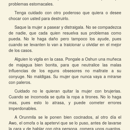
problemas estomacales.
Tenga cuidado con otro poderoso que quiera o desee
chocar con usted para destruirlo.
Saque la mujer a pasear y distraigala. No se compadezca
de nadie, que cada quien resuelva sus problemas como
pueda. No le haga daño pero tampoco los ayude, pues
cuando se levanten lo van a traicionar u olvidar en el mejor
de los casos.
Alguien lo vigila en la casa. Pongale a Oshun una muñeca
de majagua bien bonita, para que neutralice las malas
influencias de los eguns obsesores no maltrate a su
conyuge. No maldigas. Su mujer que nunca vaya a mirarse
con paleros.
Cuidado no le quieran quitar la mujer con brujerias.
Cuando se incomoda se quita la ropa a tirones. No lo haga
mas, pues esto lo atrasa, y puede cometer errores
imperdonables.
A Orunmila se le ponen bien cocinados, al otro día el
Awo, el omofa o la apetervi que se lo puso, antes de lavarse
la cara y de hablar con otra persona, comera unos cuantos,