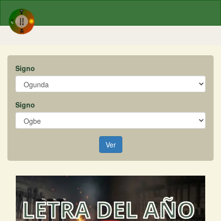
Signo
Signo
Ver