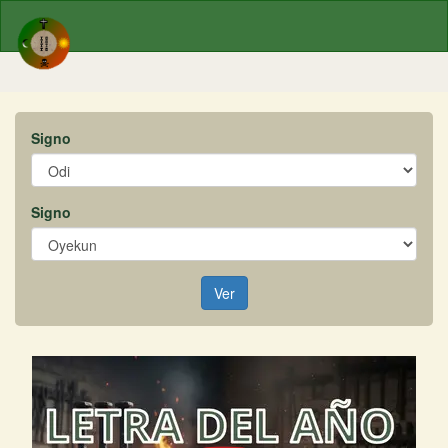
Signo
Signo
Ver