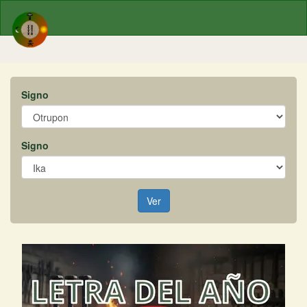
Signo
Signo
Ver