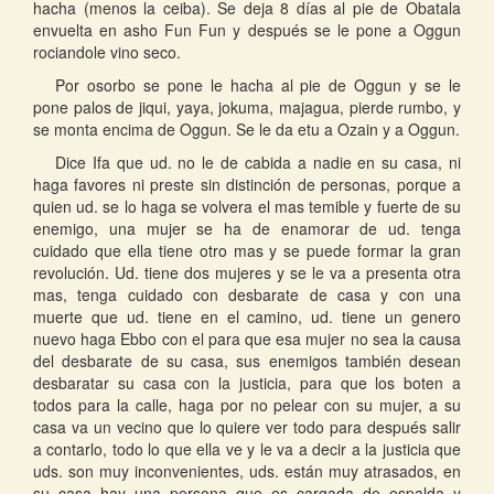
hacha (menos la ceiba). Se deja 8 días al pie de Obatala
envuelta en asho Fun Fun y después se le pone a Oggun
rociandole vino seco.
Por osorbo se pone le hacha al pie de Oggun y se le
pone palos de jiqui, yaya, jokuma, majagua, pierde rumbo, y
se monta encima de Oggun. Se le da etu a Ozain y a Oggun.
Dice Ifa que ud. no le de cabida a nadie en su casa, ni
haga favores ni preste sin distinción de personas, porque a
quien ud. se lo haga se volvera el mas temible y fuerte de su
enemigo, una mujer se ha de enamorar de ud. tenga
cuidado que ella tiene otro mas y se puede formar la gran
revolución. Ud. tiene dos mujeres y se le va a presenta otra
mas, tenga cuidado con desbarate de casa y con una
muerte que ud. tiene en el camino, ud. tiene un genero
nuevo haga Ebbo con el para que esa mujer no sea la causa
del desbarate de su casa, sus enemigos también desean
desbaratar su casa con la justicia, para que los boten a
todos para la calle, haga por no pelear con su mujer, a su
casa va un vecino que lo quiere ver todo para después salir
a contarlo, todo lo que ella ve y le va a decir a la justicia que
uds. son muy inconvenientes, uds. están muy atrasados, en
su casa hay una persona que es cargada de espalda y