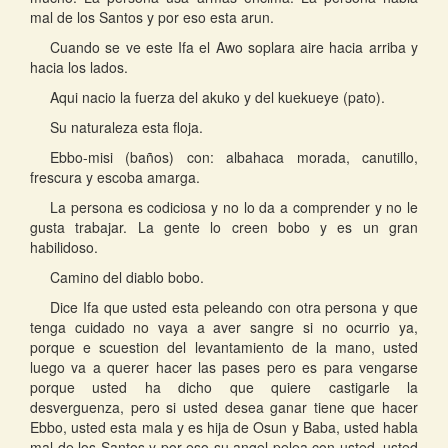
mal de los Santos y por eso esta arun.
Cuando se ve este Ifa el Awo soplara aire hacia arriba y
hacia los lados.
Aqui nacio la fuerza del akuko y del kuekueye (pato).
Su naturaleza esta floja.
Ebbo-misi (baños) con: albahaca morada, canutillo,
frescura y escoba amarga.
La persona es codiciosa y no lo da a comprender y no le
gusta trabajar. La gente lo creen bobo y es un gran
habilidoso.
Camino del diablo bobo.
Dice Ifa que usted esta peleando con otra persona y que
tenga cuidado no vaya a aver sangre si no ocurrio ya,
porque e scuestion del levantamiento de la mano, usted
luego va a querer hacer las pases pero es para vengarse
porque usted ha dicho que quiere castigarle la
desverguenza, pero si usted desea ganar tiene que hacer
Ebbo, usted esta mala y es hija de Osun y Baba, usted habla
mal de los Santos y por eso su angel pelea con usted, usted