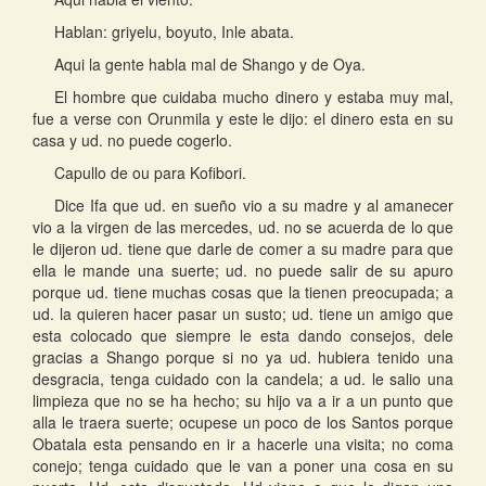
Hablan: griyelu, boyuto, Inle abata.
Aqui la gente habla mal de Shango y de Oya.
El hombre que cuidaba mucho dinero y estaba muy mal,
fue a verse con Orunmila y este le dijo: el dinero esta en su
casa y ud. no puede cogerlo.
Capullo de ou para Kofibori.
Dice Ifa que ud. en sueño vio a su madre y al amanecer
vio a la virgen de las mercedes, ud. no se acuerda de lo que
le dijeron ud. tiene que darle de comer a su madre para que
ella le mande una suerte; ud. no puede salir de su apuro
porque ud. tiene muchas cosas que la tienen preocupada; a
ud. la quieren hacer pasar un susto; ud. tiene un amigo que
esta colocado que siempre le esta dando consejos, dele
gracias a Shango porque si no ya ud. hubiera tenido una
desgracia, tenga cuidado con la candela; a ud. le salio una
limpieza que no se ha hecho; su hijo va a ir a un punto que
alla le traera suerte; ocupese un poco de los Santos porque
Obatala esta pensando en ir a hacerle una visita; no coma
conejo; tenga cuidado que le van a poner una cosa en su