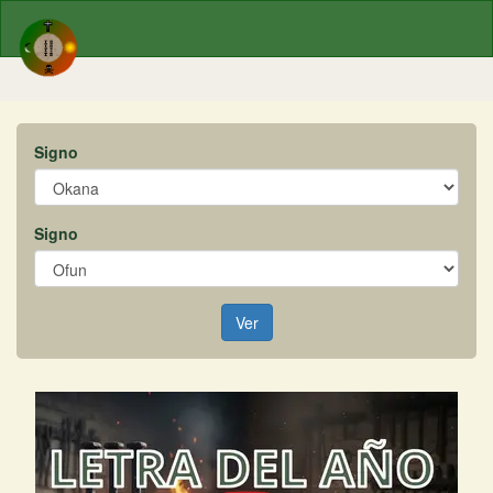
Signo
Signo
Ver