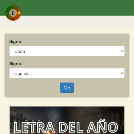
Signo
Signo
Ver