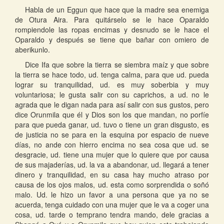
Habla de un Eggun que hace que la madre sea enemiga
de Otura Aira. Para quitárselo se le hace Oparaldo
rompiendole las ropas encimas y desnudo se le hace el
Oparaldo y después se tiene que bañar con omiero de
aberikunlo.
Dice Ifa que sobre la tierra se siembra maíz y que sobre
la tierra se hace todo, ud. tenga calma, para que ud. pueda
lograr su tranquilidad, ud. es muy soberbia y muy
voluntariosa; le gusta salir con su caprichos, a ud. no le
agrada que le digan nada para así salir con sus gustos, pero
dice Orunmila que él y Dios son los que mandan, no porfíe
para que pueda ganar, ud. tuvo o tiene un gran disgusto, es
de justicia no se para en la esquina por espacio de nueve
días, no ande con hierro encima no sea cosa que ud. se
desgracie, ud. tiene una mujer que lo quiere que por causa
de sus majaderías, ud. la va a abandonar, ud. llegará a tener
dinero y tranquilidad, en su casa hay mucho atraso por
causa de los ojos malos, ud. esta como sorprendida o soñó
malo. Ud. le hizo un favor a una persona que ya no se
acuerda, tenga cuidado con una mujer que le va a coger una
cosa, ud. tarde o temprano tendra mando, dele gracias a