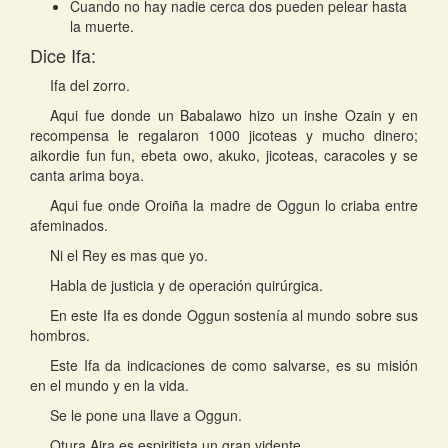
Cuando no hay nadie cerca dos pueden pelear hasta
la muerte.
Dice Ifa:
Ifa del zorro.
Aqui fue donde un Babalawo hizo un inshe Ozain y en
recompensa le regalaron 1000 jicoteas y mucho dinero;
aikordie fun fun, ebeta owo, akuko, jicoteas, caracoles y se
canta arima boya.
Aqui fue onde Oroiña la madre de Oggun lo criaba entre
afeminados.
Ni el Rey es mas que yo.
Habla de justicia y de operación quirúrgica.
En este Ifa es donde Oggun sostenía al mundo sobre sus
hombros.
Este Ifa da indicaciones de como salvarse, es su misión
en el mundo y en la vida.
Se le pone una llave a Oggun.
Otura Aira es espiritista un gran vidente.