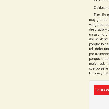
El dueño 
Cuidese d
Dice Ifa 
muy grande e
vengarse, po
desgracia y 
un asunto y 
ahi le vien
porque lo es
ud. debe una
por trasmano
porque lo ap
mujer, ud. t
cuerpo se le
le roba y hab
VIDEO