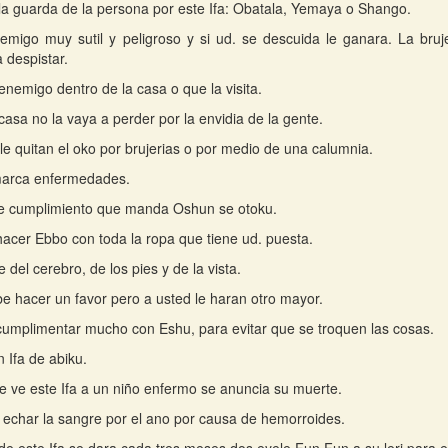
la guarda de la persona por este Ifa: Obatala, Yemaya o Shango.
migo muy sutil y peligroso y si ud. se descuida le ganara. La bruje
 despistar.
enemigo dentro de la casa o que la visita.
casa no la vaya a perder por la envidia de la gente.
i le quitan el oko por brujerias o por medio de una calumnia.
marca enfermedades.
ce cumplimiento que manda Oshun se otoku.
acer Ebbo con toda la ropa que tiene ud. puesta.
del cerebro, de los pies y de la vista.
e hacer un favor pero a usted le haran otro mayor.
umplimentar mucho con Eshu, para evitar que se troquen las cosas.
n Ifa de abiku.
 ve este Ifa a un niño enfermo se anuncia su muerte.
echar la sangre por el ano por causa de hemorroides.