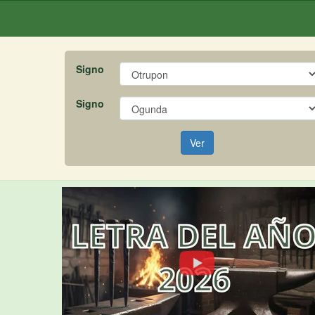
Signo
Signo
Ver