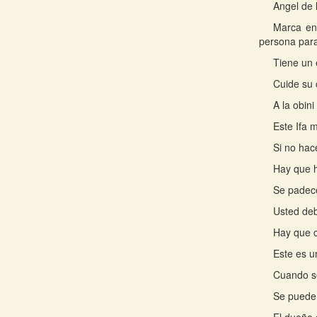
Angel de 
Marca ene
persona para
Tiene un 
Cuide su 
A la obin
Este Ifa 
Si no ha
Hay que h
Se padece 
Usted deb
Hay que c
Este es u
Cuando se
Se puede 