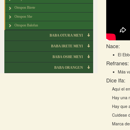
Otrupon Birete
Otrupon She
Otrupon Balofun
BABA OTURA MEYI
Nace:
BABA IRETE MEYI
El Ebb
BABA OSHE MEYI
Refranes:
BABA ORANGUN
Más va
Dice Ifa:
Aqui el e
Hay una m
Hay que a
Cuidese 
Marca des