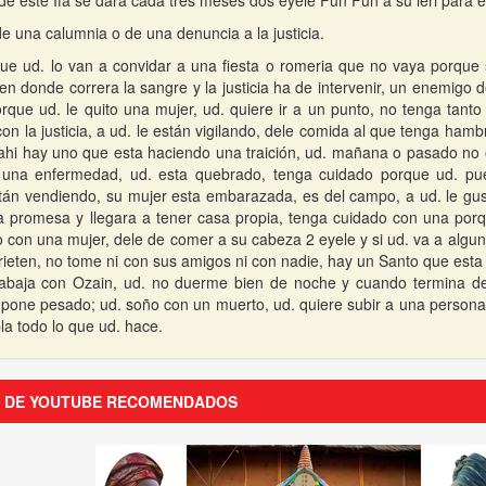
de este Ifa se dara cada tres meses dos eyele Fun Fun a su leri para e
e una calumnia o de una denuncia a la justicia.
que ud. lo van a convidar a una fiesta o romeria que no vaya porque
n donde correra la sangre y la justicia ha de intervenir, un enemigo 
rque ud. le quito una mujer, ud. quiere ir a un punto, no tenga tant
con la justicia, a ud. le están vigilando, dele comida al que tenga ham
ahi hay uno que esta haciendo una traición, ud. mañana o pasado no ol
e una enfermedad, ud. esta quebrado, tenga cuidado porque ud. pu
tán vendiendo, su mujer esta embarazada, es del campo, a ud. le gu
 promesa y llegara a tener casa propia, tenga cuidado con una por
 con una mujer, dele de comer a su cabeza 2 eyele y si ud. va a algun
rieten, no tome ni con sus amigos ni con nadie, hay un Santo que esta
rabaja con Ozain, ud. no duerme bien de noche y cuando termina de
 pone pesado; ud. soño con un muerto, ud. quiere subir a una persona 
la todo lo que ud. hace.
S DE YOUTUBE RECOMENDADOS