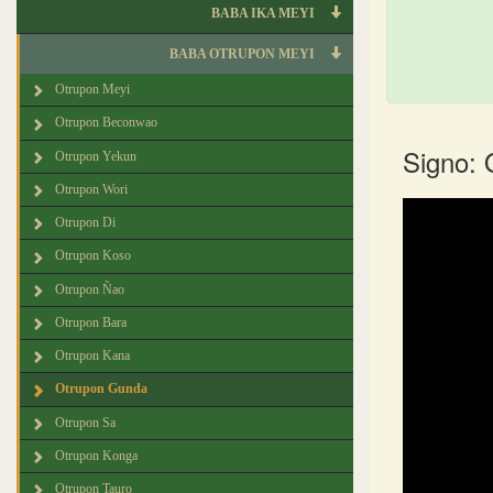
BABA IKA MEYI
BABA OTRUPON MEYI
Otrupon Meyi
Otrupon Beconwao
Signo:
Otrupon Yekun
Otrupon Wori
Otrupon Di
Otrupon Koso
Otrupon Ñao
Otrupon Bara
Otrupon Kana
Otrupon Gunda
Otrupon Sa
Otrupon Konga
Otrupon Tauro