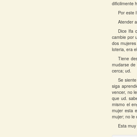
dificilmente
Por este 
Atender a
Dice Ifa
cambie por u
dos mujeres 
loteria, era 
Tiene des
mudarse de d
cerca; ud.
Se siente
siga aprend
vencer, no l
que ud. sab
mismo el en
mujer esta 
mujer; no le
Esta muy