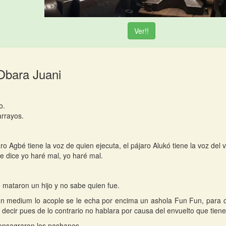
Ver!!
Obara Juani
o.
arrayos.
aro Agbé tiene la voz de quien ejecuta, el pájaro Alukó tiene la voz del
e dice yo haré mal, yo haré mal.
e mataron un hijo y no sabe quien fue.
n medium lo acople se le echa por encima un ashola Fun Fun, para 
 decir pues de lo contrario no hablara por causa del envuelto que tiene
onsagraron los pashanes.