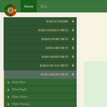
Home
Blog
BABA EYIOGBE
BABA OYEKUN MEYI
BABA IWORI MEYI
BABA ODI MEYI
BABA IROSO MEYI
BABA OJUANI MEYI
BABA OBARA MEYI
Obara Meyi
Obara Bogbe
Obara Yekun
Obara Warenko