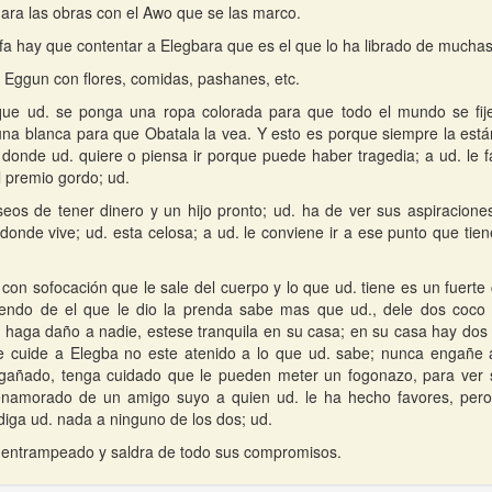
 hara las obras con el Awo que se las marco.
Ifa hay que contentar a Elegbara que es el que lo ha librado de muchas 
 Eggun con flores, comidas, pashanes, etc.
 que ud. se ponga una ropa colorada para que todo el mundo se fij
na blanca para que Obatala la vea. Y esto es porque siempre la est
donde ud. quiere o piensa ir porque puede haber tragedia; a ud. le 
el premio gordo; ud.
eos de tener dinero y un hijo pronto; ud. ha de ver sus aspiraciones
onde vive; ud. esta celosa; a ud. le conviene ir a ese punto que tiene
 con sofocación que le sale del cuerpo y lo que ud. tiene es un fuerte
iendo de el que le dio la prenda sabe mas que ud., dele dos coc
e haga daño a nadie, estese tranquila en su casa; en su casa hay do
e cuide a Elegba no este atenido a lo que ud. sabe; nunca engañe 
gañado, tenga cuidado que le pueden meter un fogonazo, para ver s
enamorado de un amigo suyo a quien ud. le ha hecho favores, per
 diga ud. nada a ninguno de los dos; ud.
 entrampeado y saldra de todo sus compromisos.