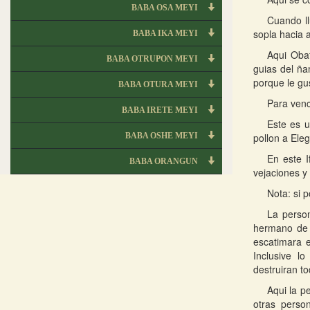
BABA OSA MEYI
Cuando ll
sopla hacia 
BABA IKA MEYI
Aqui Obat
BABA OTRUPON MEYI
guias del ña
porque le gu
BABA OTURA MEYI
Para venc
BABA IRETE MEYI
Este es u
BABA OSHE MEYI
pollon a Ele
En este I
BABA ORANGUN
vejaciones y
Nota: si p
La person
hermano de s
escatimara e
Inclusive l
destruiran t
Aqui la p
otras perso