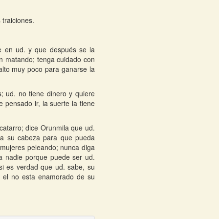
traiciones.
e en ud. y que después se la
án matando; tenga cuidado con
falto muy poco para ganarse la
; ud. no tiene dinero y quiere
 pensado ir, la suerte la tiene
 catarro; dice Orunmila que ud.
o a su cabeza para que pueda
s mujeres peleando; nunca diga
a nadie porque puede ser ud.
i es verdad que ud. sabe, su
o el no esta enamorado de su