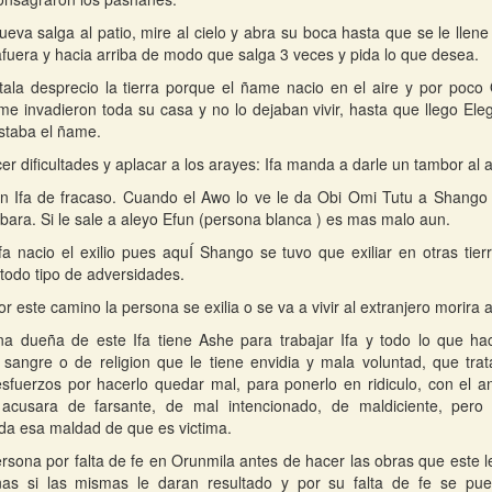
ueva salga al patio, mire al cielo y abra su boca hasta que se le llene
afuera y hacia arriba de modo que salga 3 veces y pida lo que desea.
ala desprecio la tierra porque el ñame nacio en el aire y por poco
me invadieron toda su casa y no lo dejaban vivir, hasta que llego Ele
staba el ñame.
er dificultades y aplacar a los arayes: Ifa manda a darle un tambor al 
n Ifa de fracaso. Cuando el Awo lo ve le da Obi Omi Tutu a Shango 
gbara. Si le sale a aleyo Efun (persona blanca ) es mas malo aun.
fa nacio el exilio pues aquÍ Shango se tuvo que exiliar en otras tierr
 todo tipo de adversidades.
or este camino la persona se exilia o se va a vivir al extranjero morira a
a dueña de este Ifa tiene Ashe para trabajar Ifa y todo lo que hac
angre o de religion que le tiene envidia y mala voluntad, que trat
sfuerzos por hacerlo quedar mal, para ponerlo en ridiculo, con el a
o acusara de farsante, de mal intencionado, de maldiciente, pero 
oda esa maldad de que es victima.
ersona por falta de fe en Orunmila antes de hacer las obras que este 
nas si las mismas le daran resultado y por su falta de fe se pu