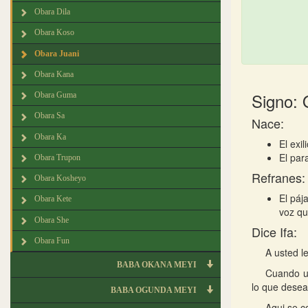
Obara Dila
Obara Koso
Obara Juani
Obara Kana
Signo: 
Obara Guma
Obara Sa
Nace:
Obara Ka
El exili
El par
Obara Trupon
Refranes:
Obara Kosheyo
El páj
Obara Kete
voz qu
Obara She
Dice Ifa:
Obara Fun
A usted l
BABA OKANA MEYI
Cuando u
lo que desea
BABA OGUNDA MEYI
Aqui se c