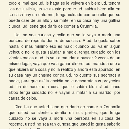
todo el mal que ud. le haga se le volvera en bien; ud. tendra
lios de justicia, no se asuste porque ud. saldra bien; alla en
su casa hay un enfermo, tenga cuidado con uno alla que se
puede caer de un alto y se mate; en su casa hay una gallina
clueca, ud. tiene que darle de comer a Orunmila.
Ud. no sea curiosa y evite que se le vaya a morir una
persona de repente dentro de su casa. A ud. le gusta saber
hasta lo mas minimo eso es malo; cuando ud. va en algun
vehiculo no le gusta saludar a nadie, tenga cuidado con los
vientos malos a ud. lo van a mandar a buscar 2 veces de un
mismo lugar, vaya que va a ganar dinero, ud. mando a uno a
que hiciera una cosa y no la realizo y ahora esta apurado, en
su casa hay un chisme contra ud. no cuente sus secretos a
nadie, para que así la envidia no le desbarate sus proyectos
ud. ha de hacer una cosa que le saldra bien si ud. hace
Ebbo tenga cuidado no le vayan a matar a su marido, por
causa de celos.
Dice Ifa que usted tiene que darle de comer a Orunmila
que usted se siente ardentia en sus partes, que tenga
cuidado no se vaya a morir una persona en su casa de
repente, usted no sea tan curiosa que usted le gusta saberlo