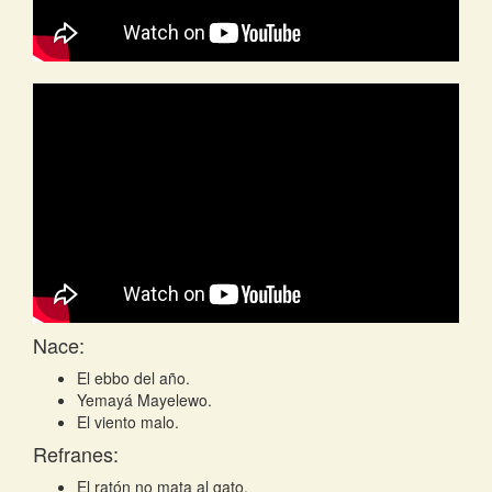
Nace:
El ebbo del año.
Yemayá Mayelewo.
El viento malo.
Refranes:
El ratón no mata al gato.