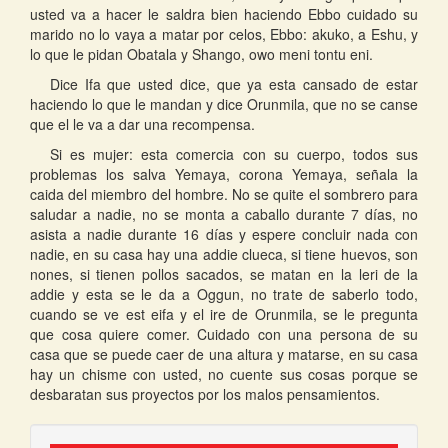
usted va a hacer le saldra bien haciendo Ebbo cuidado su
marido no lo vaya a matar por celos, Ebbo: akuko, a Eshu, y
lo que le pidan Obatala y Shango, owo meni tontu eni.
Dice Ifa que usted dice, que ya esta cansado de estar
haciendo lo que le mandan y dice Orunmila, que no se canse
que el le va a dar una recompensa.
Si es mujer: esta comercia con su cuerpo, todos sus
problemas los salva Yemaya, corona Yemaya, señala la
caida del miembro del hombre. No se quite el sombrero para
saludar a nadie, no se monta a caballo durante 7 días, no
asista a nadie durante 16 días y espere concluir nada con
nadie, en su casa hay una addie clueca, si tiene huevos, son
nones, si tienen pollos sacados, se matan en la leri de la
addie y esta se le da a Oggun, no trate de saberlo todo,
cuando se ve est eifa y el ire de Orunmila, se le pregunta
que cosa quiere comer. Cuidado con una persona de su
casa que se puede caer de una altura y matarse, en su casa
hay un chisme con usted, no cuente sus cosas porque se
desbaratan sus proyectos por los malos pensamientos.