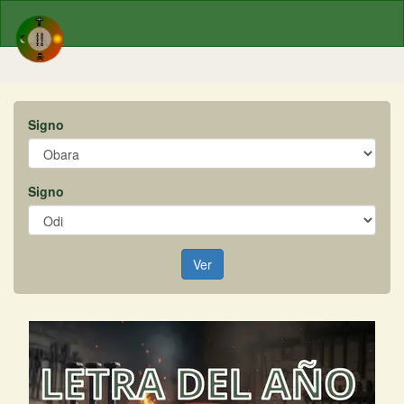
Signo
Signo
Ver