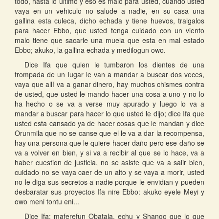
todo, hasta lo ultimo y eso es malo para usted, cuando usted
vaya en un vehiculo no salude a nadie, en su casa una
gallina esta culeca, dicho echada y tiene huevos, traigalos
para hacer Ebbo, que usted tenga cuidado con un viento
malo tiene que sacarle una muela que esta en mal estado
Ebbo; akuko, la gallina echada y medilogun owo.
Dice Ifa que quien le tumbaron los dientes de una
trompada de un lugar le van a mandar a buscar dos veces,
vaya que allí va a ganar dinero, hay muchos chismes contra
de usted, que usted le mando hacer una cosa a uno y no lo
ha hecho o se va a verse muy apurado y luego lo va a
mandar a buscar para hacer lo que usted le dijo; dice Ifa que
usted esta cansado ya de hacer cosas que le mandan y dice
Orunmila que no se canse que el le va a dar la recompensa,
hay una persona que le quiere hacer daño pero ese daño se
va a volver en bien, y si va a recibir al que se lo hace, va a
haber cuestion de justicia, no se asiste que va a salir bien,
cuidado no se vaya caer de un alto y se vaya a morir, usted
no le diga sus secretos a nadie porque le envidian y pueden
desbaratar sus proyectos Ifa nire Ebbo: akuko eyele Meyi y
owo meni tontu eni...
Dice Ifa: maferefun Obatala, echu y Shango que lo que