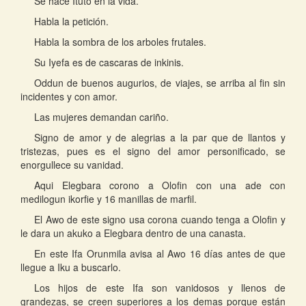
Se hace Ituto en la vida.
Habla la petición.
Habla la sombra de los arboles frutales.
Su Iyefa es de cascaras de inkinis.
Oddun de buenos augurios, de viajes, se arriba al fin sin
incidentes y con amor.
Las mujeres demandan cariño.
Signo de amor y de alegrias a la par que de llantos y
tristezas, pues es el signo del amor personificado, se
enorgullece su vanidad.
Aqui Elegbara corono a Olofin con una ade con
medilogun ikorfie y 16 manillas de marfil.
El Awo de este signo usa corona cuando tenga a Olofin y
le dara un akuko a Elegbara dentro de una canasta.
En este Ifa Orunmila avisa al Awo 16 días antes de que
llegue a Iku a buscarlo.
Los hijos de este Ifa son vanidosos y llenos de
grandezas, se creen superiores a los demas porque están