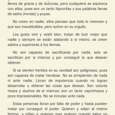
llenos de gracia y de dulzuras, pero cualquiera se equivoca
con ellos, pues son un tanto hipocritas y sus palabras llenas
de satira (ironias) y puyas.
No creen en nadie, ellos piensan que todo lo merecen y
que son insustituibles, pero sufren en su orgullo.
Les gusta vivir y vestir bien, tratan de lucir mejor que
nadie y siempre se están alabando a si mismo, se creen
sabios y superiores a los demas.
No son capaces de sacrificarse por nadie, solo se
sacrifican por si mismos y por conseguir lo que desean
obtener.
Si se sienten heridos en su vanidad son peligrosos, pues
son capaces de matar riendose. No se arrepienten de nada
ni ante nadie. Lloran de impotencia cuando no logran
desarrollar u obtener las cosas que desean. Son volunta
riosos y dueños de si mismos; son un tanto caprichosos y
poco impresionables. No se inmutan ante nada.
Estas personas lloran por falta de poder y hasta pueden
matar por conseguir el poder. Quieren y odian al mismo
tiempo, y odian a quienes mas quieren cuando estos no