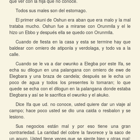
que ver con la hija que no conoce.
Todos sus males son del estomago.
El primer okuni de Oshun era aban que era malo y la mal
trataba mucho. Oshun fue a mirarse con Orunmila y el le
hizo un Ebbo y después ella se quedo con Orunmila.
Cuando de fiesta en la casa y esta se termine hay que
baldear con omiero de atiponla y verdolaga, y todo va a la
calle.
Cuando se le va a dar owunko a Elegba por este Ifa, se
echa su dilogun en una palangana con omiero de ewe de
Elegbara y una braza de candela; después se le echa un
poco de agua y todos los presentes lo tomaran; lo que
quede se echa con el dilogun en la palangana donde estaba
Elegbara y así se le sacrifica el owunko y el akuko.
Dice Ifa que ud. no conoce, usted quiere dar un viaje al
campo; hace poco usted se dio una caida o resbalon y se
lesiono.
Sus negocios están mal y por eso tiene una gran
contrariedad. La caridad del cobre la favorece y la saco de
un apuro. Usted tiene veces que se siente bien y otras mal;