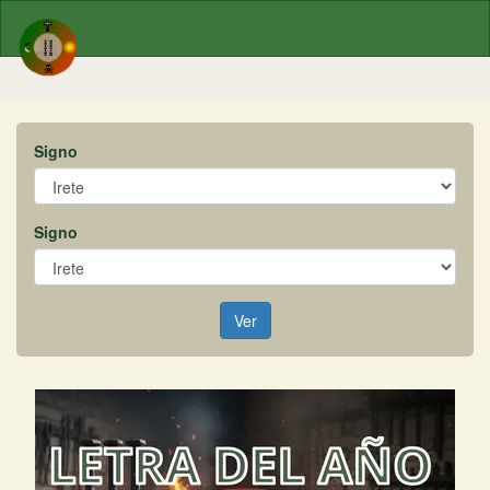
Signo
Signo
Ver