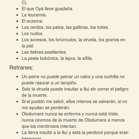
C).
El que Oyá lleve guadaña.
La leucemia.
El eczema.
Los cerdos, los patos, las gallinas, los totíes.
Los nudos.
Los accesos, los forúnculos, la viruela, los granos en
la piel.
Las fiebres pestilentes.
La peste bubónica, la lepra, la sífilis.
Refranes:
Un peine no puede peinar un calvo y una cuchilla no
puede rasurar a un lampiño.
Solo la viruela puede insultar a Ikú sin correr el peligro
de la muerte.
Si el pueblo me salvó, ellos mismos se salvarán, si no
me ayudan se perderán.
Olodumare nunca se enferma y nunca está triste,
nunca oiremos de la muerte de Olodumare a menos
que los mentirosos mientan.
La tierra insultó a la Ikú y esta la perdonó porque eran
hermanas.