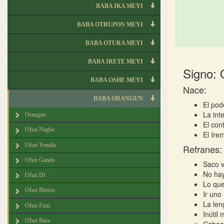
BABA IKA MEYI
BABA OTRUPON MEYI
BABA OTURA MEYI
BABA IRETE MEYI
Signo: 
BABA OSHE MEYI
Nace:
BABA ORANGUN
El pod
La int
Orangun
El con
Ofun Nagbe
El Ire
Ofun Yemilo
Refranes:
Ofun Gando
Saco v
No hay
Ofun Di
Lo que
Ofun Biroso
Ir uno
La len
Ofun Funi
Inútil
Ofun Bara