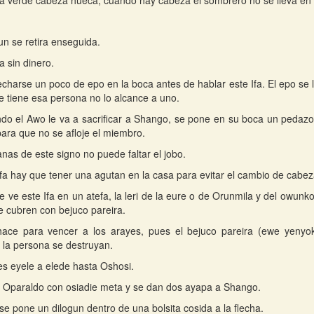
 verde cabeza hueca, cuando hay cabeza el sombrero no se lleva en
n se retira enseguida.
a sin dinero.
charse un poco de epo en la boca antes de hablar este Ifa. El epo se lo
e tiene esa persona no lo alcance a uno.
do el Awo le va a sacrificar a Shango, se pone en su boca un pedazo
para que no se afloje el miembro.
anas de este signo no puede faltar el jobo.
Ifa hay que tener una agutan en la casa para evitar el cambio de cabez
 ve este Ifa en un atefa, la leri de la eure o de Orunmila y del owunko
e cubren con bejuco pareira.
hace para vencer a los arayes, pues el bejuco pareira (ewe yenyok
la persona se destruyan.
es eyele a elede hasta Oshosi.
Oparaldo con osiadie meta y se dan dos ayapa a Shango.
se pone un dilogun dentro de una bolsita cosida a la flecha.