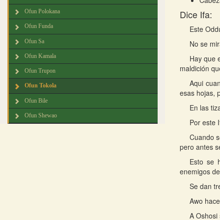
Cabeza
Ofun Polokana
Dice Ifa:
Ofun Funda
Este Oddu
Ofun Sa
No se mir
Ofun Kamala
Hay que e
maldición qu
Ofun Trupon
Aqui cuan
Ofun Tokola
esas hojas, 
Ofun Bile
En las tiz
Ofun Shewao
Por este 
Cuando se
pero antes s
Esto se 
enemigos de 
Se dan tr
Awo hace 
A Oshosi 