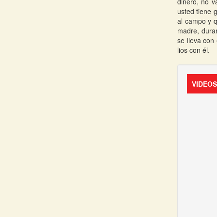
dinero, no v
usted tiene 
al campo y q
madre, duran
se lleva con 
lios con él.
VIDEO