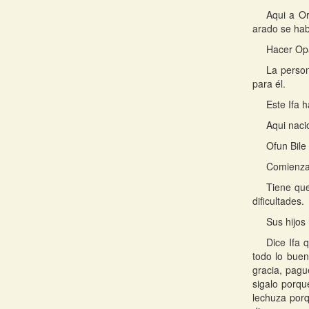
Aqui a Or
arado se hab
Hacer Opa
La person
para él.
Este Ifa 
Aqui nacio
Ofun Bile
Comienza 
Tiene que
dificultades.
Sus hijos 
Dice Ifa 
todo lo buen
gracia, pagu
sigalo porqu
lechuza porq