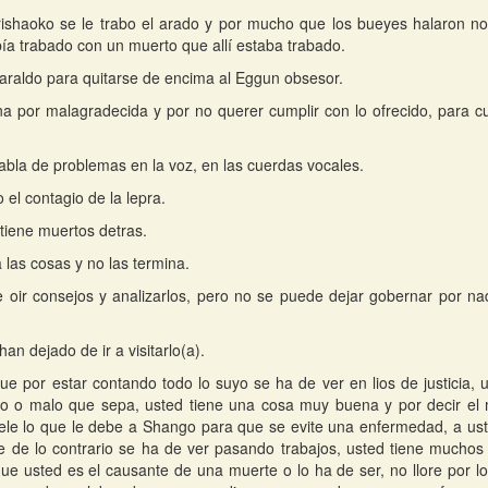
ishaoko se le trabo el arado y por mucho que los bueyes halaron no
ía trabado con un muerto que allí estaba trabado.
raldo para quitarse de encima al Eggun obsesor.
a por malagradecida y por no querer cumplir con lo ofrecido, para c
habla de problemas en la voz, en las cuerdas vocales.
 el contagio de la lepra.
 tiene muertos detras.
las cosas y no las termina.
 oir consejos y analizarlos, pero no se puede dejar gobernar por nad
han dejado de ir a visitarlo(a).
que por estar contando todo lo suyo se ha de ver en lios de justicia,
o o malo que sepa, usted tiene una cosa muy buena y por decir el mi
ele lo que le debe a Shango para que se evite una enfermedad, a ust
e de lo contrario se ha de ver pasando trabajos, usted tiene muchos c
ue usted es el causante de una muerte o lo ha de ser, no llore por l