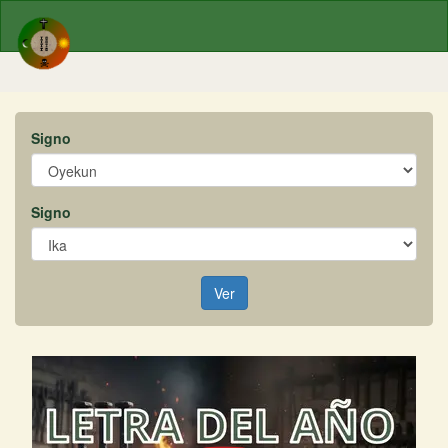
Signo
Signo
Ver