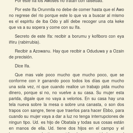
Por este Ifa los Awoses no tratan con falsedad.
Por este Ifa Orunmila no debe de comer hasta que el Awo
no regrese del rio porque este lo que va a buscar al mismo
es el espiritu de iba Odo y allí debe recoger una ota keke
que va a su sopera y come con su Ifa.
Secreto de este Ifa: recibir a borumu y kofiboro con eya
iñiru (rabirrubia).
Recibir a Azowanu. Hay que recibir a Oduduwa y a Ozain
de precisión.
Dice Ifa.
Que mas vale poco mucho que mucho poco, que se
conforme con ir ganando poco todos los días que mucho
una sola vez, ni que cuando realice un trabajo pida mucho
dinero, porque si no, no vuelve a su casa. Su mujer esta
parida, digale que no vaya a velorios. En su casa hay una
tela nueva sobre la mesa o sobre una canasta, o son dos
trapos con sangre, tiene que traerlos para hacer Ebbo, para
cuando su mujer vaya a dar a luz no tenga interrupciones de
ningun tipo. Ud. es hijo de Obatala y todas sus cosas están
en manos de ella. Ud. tiene dos hijos en el campo y el